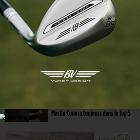
Félix Mory : « Je sens qu’il y en a
sous le pied »
2 NOV. 2024 | ROLEX CHALLENGE TOUR GRAND FINAL, TOUR 3
Rasmus Neergaard-Petersen rattrape
Angel Ayora, Robin Sciot-Siegrist à 18
trous du DP World Tour
1 NOV. 2024 | ROLEX CHALLENGE TOUR GRAND FINAL, TOUR 2
Angel Ayora poursuit son récital,
Martin Couvra toujours dans le top 5