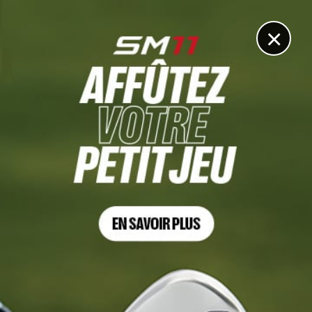
DIGITAL
LE MÉDIA
DU GOLF
×
Les articles
Félix Mory
3 NOV. 2024 | ROLEX CHALLENGE TOUR GRAND FINAL, TOUR 3