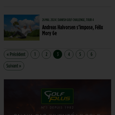
26 MAI. 2024 | DANISH GOLF CHALLENGE, TOUR 4
Andreas Halvorsen s’impose, Félix
Mory 6e
« Précédent
1
2
3
4
5
6
Suivant »