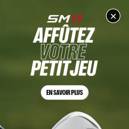
DIGITAL
LE MÉDIA
DU GOLF
×
Les articles
Jabra Ladies Open de France
30 MAI. 2026 | JABRA LADIES OPEN DE FRANCE, TOUR 3