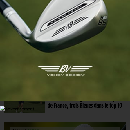
Helen Briem surclasse ses adversaires
à Evian. Joli top 5 pour Lau et Kong
29 MAI. 2026 | LADIES OPEN DE FRANCE, TOUR 2
Helen Briem accélère à l’Open de
France avec une amateure française à
sa poursuite
28 MAI. 2026 | LADIES OPEN DE FRANCE, TOUR 1
Dorothea Forbrigd en tête de l’Open
de France, trois Bleues dans le top 10