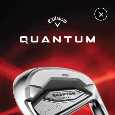
DIGITAL
LE MÉDIA
DU GOLF
×
Les articles
pablo ereno
26 JUIN. 2026 | BLOT PLAY9, TOUR 2