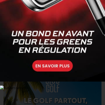
Pablo Ereño rejoint John Gough en
tête, Tom Guéant reste en
embuscade
17 MAI. 2026 | CHALLENGE DE CATALUNYA, TOUR 4
Pablo Ereño s’impose, top 10 pour
Clément Sordet