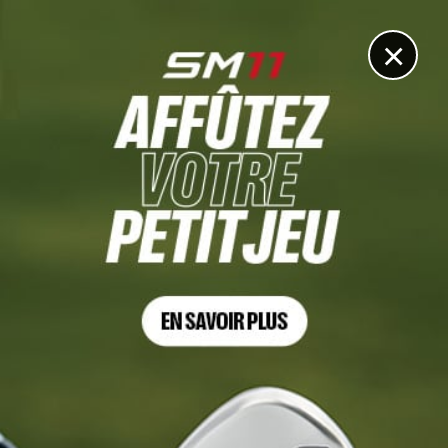
DIGITAL
LE MÉDIA
DU GOLF
×
Les articles
Rose Zhang
24 AOÛT. 2022 | MONDIAUX AMATEURS PAR ÉQUIPES, TOUR 1