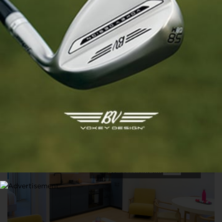
Les Etats-Unis, déjà en tête. La France
dans le top 15…
« Précédent
1
2