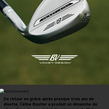
PARTAGER CET ARTICLE
FACEBOOK
X
LINKEDIN
E-MAIL
De retour en grâce après presque trois ans de
disette, Céline Boutier a produit un dimanche de