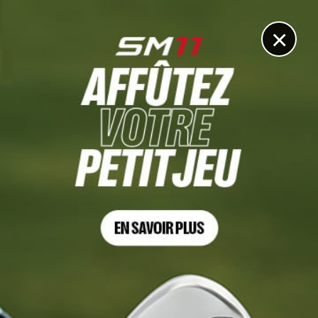
DIGITAL
LE MÉDIA
DU GOLF
×
SHOPRITE LPGA, TOUR 3
Céline Boutier au 7e ciel !
31 MAI 2026