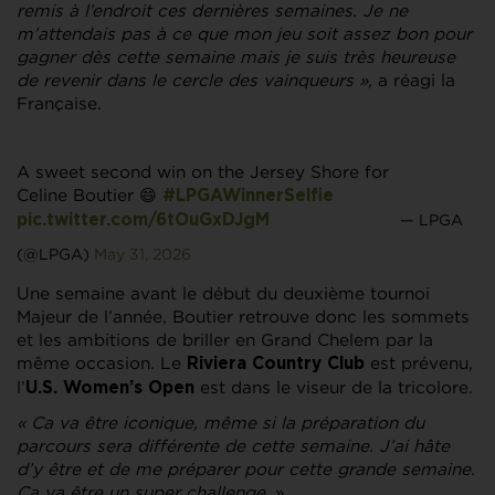
remis à l’endroit ces dernières semaines. Je ne
m’attendais pas à ce que mon jeu soit assez bon pour
gagner dès cette semaine mais je suis très heureuse
de revenir dans le cercle des vainqueurs »,
a réagi la
Française.
A sweet second win on the Jersey Shore for
Celine Boutier 😄
#LPGAWinnerSelfie
— LPGA
pic.twitter.com/6tOuGxDJgM
(@LPGA)
May 31, 2026
Une semaine avant le début du deuxième tournoi
Majeur de l’année, Boutier retrouve donc les sommets
et les ambitions de briller en Grand Chelem par la
même occasion. Le
est prévenu,
Riviera Country Club
l’
est dans le viseur de la tricolore.
U.S. Women’s Open
« Ca va être iconique, même si la préparation du
parcours sera différente de cette semaine. J’ai hâte
d’y être et de me préparer pour cette grande semaine.
Ça va être un super challenge
. »