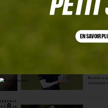
Les articles
Shoprite LPGA Classic
31 MAI. 2026 |
Céline Bout
De retour e
Boutier a 
vainqueur 