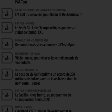
PGA Tour
GUERRE DES CIRCUITS > QUESTIONS POUR DES CHAMPIONS
6
LIV Golf : Quel avenir pour Rahm et DeChambeau ?
AOÛT
PGA TOUR > DIVORCE
6
Le FedEx St. Jude Championship va perdre son
AOÛT
statut de tournoi XXL
DP WORLD TOUR > PLATEAU DE RÊVE
6
De nombreuses stars annoncées à l’Irish Open
AOÛT
ENTRAÎNEMENT > ON M(&M)
5
Vidéo : un jeu pour égayer les entraînements de
AOÛT
vos enfants
LIV GOLF > NOUVELLE ÈRE
5
Le boss du LIV Golf confirme un accord de 250
AOÛT
millions de dollars avec un investisseur dont le
nom reste… secret !
PGA TOUR > CHAMPIONSHIP SERIES 2028
5
Le Cadillac, chez Trump, au programme du
AOÛT
Championship Series 2028
MATÉRIEL > WEDGE
4
Cleveland RTZ 2 : Roger Cleveland remet sa