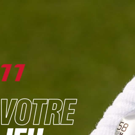
DIGITAL
LE MÉDIA
DU GOLF
L
JOUER & PROGRESSER
PARCOURS & DESTINATIONS
BIBLI