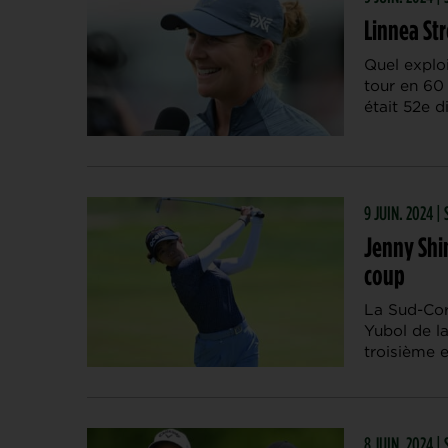
Linnea St
Quel exploi
tour en 60
était 52e 
9 JUIN. 2024 |
Jenny Shin
coup
La Sud-Cor
Yubol de l
troisième e
8 JUIN. 2024 |