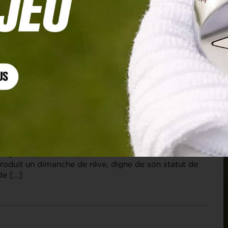
 SHOPRITE LPGA, TOUR 3
ier au 7e ciel !
n grâce après presque trois ans de disette, Céline
produit un dimanche de rêve, digne de son statut de
de […]