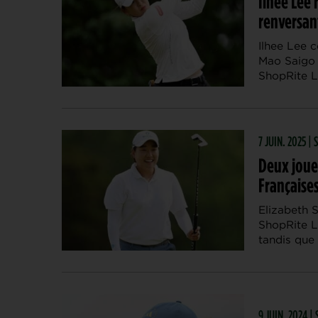
Ilhee Lee 
renversant
Ilhee Lee 
Mao Saigo 
ShopRite L
7 JUIN. 2025 |
Deux joue
Françaises
Elizabeth S
ShopRite L
tandis que 
9 JUIN. 2024 |