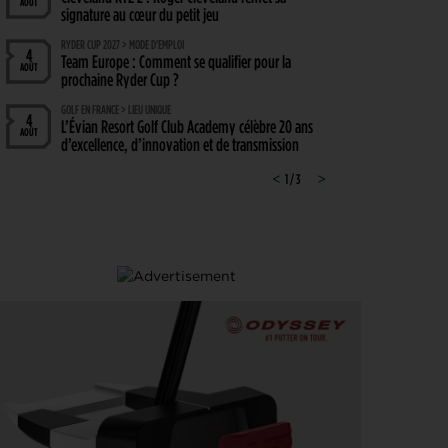
AOÛT
signature au cœur du petit jeu
RYDER CUP 2027 > MODE D'EMPLOI
4
Team Europe : Comment se qualifier pour la
AOÛT
prochaine Ryder Cup ?
GOLF EN FRANCE > LIEU UNIQUE
4
L’Évian Resort Golf Club Academy célèbre 20 ans
AOÛT
d’excellence, d’innovation et de transmission
PGA TOUR > ENJEUX
<
1 / 3
>
4
Fin de saison du PGA Tour : Mode d’emploi
AOÛT
SAVOIR VIVRE > LA COMPLAINTE DU GOLFEUR
4
Etiquette : ne cherchez pas d’excuse, tout le monde
AOÛT
s’en fiche !
SOLHEIM CUP 2026 > CHOIX
4
Solheim Cup 2026 : ces cinq joueuses qui restent à
AOÛT
quai malgré leur candidature
SOLHEIM CUP 2026 > QUALIFIÉES !
4
Angel Yin et Jennifer Kupcho rejoignent Nelly
AOÛT
Korda dans la liste des qualifiées pour la Solheim
Cup 2026
PGA TOUR > PÉPITE