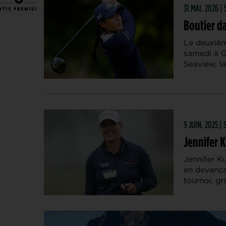
31 MAI. 2026 |
Boutier da
Le deuxièm
samedi à G
Seaview, l
9 JUIN. 2025 |
Jennifer K
Jennifer K
en devança
tournoi, gr