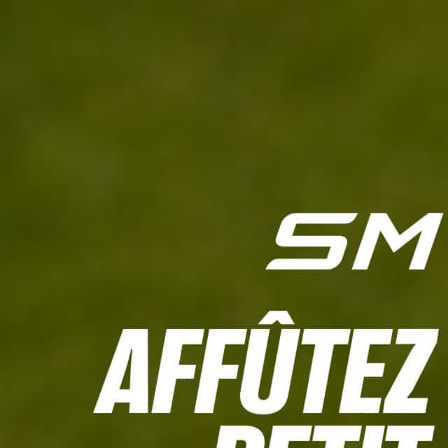
L'HEBDO
CALCULETTE WHS
JEU CONCOURS
À LA UNE
LIVE SCORING
TOUTE L'INFO
MATÉRIE