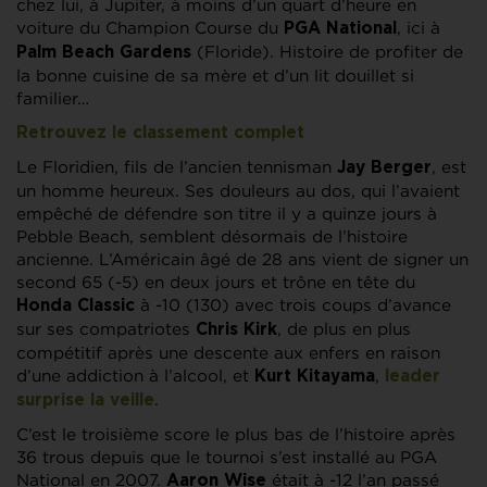
chez lui, à Jupiter, à moins d’un quart d’heure en
voiture du Champion Course du
, ici à
PGA National
(Floride). Histoire de profiter de
Palm Beach Gardens
la bonne cuisine de sa mère et d’un lit douillet si
familier…
Retrouvez le classement complet
Le Floridien, fils de l’ancien tennisman
, est
Jay Berger
un homme heureux. Ses douleurs au dos, qui l’avaient
empêché de défendre son titre il y a quinze jours à
Pebble Beach, semblent désormais de l’histoire
ancienne. L’Américain âgé de 28 ans vient de signer un
second 65 (-5) en deux jours et trône en tête du
à -10 (130) avec trois coups d’avance
Honda Classic
sur ses compatriotes
, de plus en plus
Chris Kirk
compétitif après une descente aux enfers en raison
d’une addiction à l’alcool, et
,
Kurt Kitayama
leader
.
surprise la veille
C’est le troisième score le plus bas de l’histoire après
36 trous depuis que le tournoi s’est installé au PGA
National en 2007.
était à -12 l’an passé
Aaron Wise