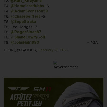
T2.
@Kurt_Kitayama
T4.
-6
@HomelessHubbs
T4.
@AdamSvensson59
T6.
-5
@ChaseSeiffert
T6.
@SeppStraka
T8. Lee Hodges -3
T8.
@RogerSloan87
T8.
@ShaneLowryGolf
T8.
— PGA
@JohnHuh1990
TOUR (@PGATOUR)
February 26, 2022