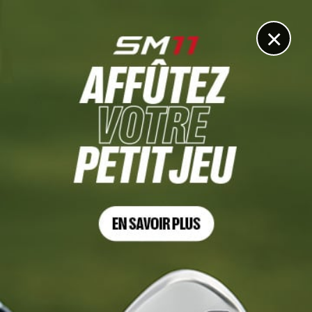
DIGITAL
LE MÉDIA
DU GOLF
×
HONDA CLASSIC, TOUR 2
Daniel Berger, comme à la maison. Pas de week-end
pour Paul Barjon
26 FÉVRIER 2022