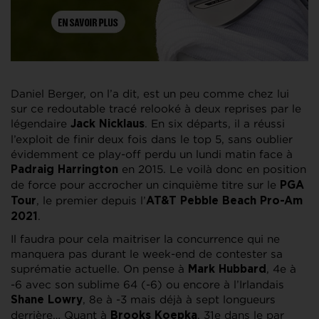
Daniel Berger, on l’a dit, est un peu comme chez lui
sur ce redoutable tracé relooké à deux reprises par le
légendaire
. En six départs, il a réussi
Jack Nicklaus
l’exploit de finir deux fois dans le top 5, sans oublier
évidemment ce play-off perdu un lundi matin face à
en 2015. Le voilà donc en position
Padraig Harrington
de force pour accrocher un cinquième titre sur le
PGA
, le premier depuis l’
Tour
AT&T Pebble Beach Pro-Am
.
2021
Il faudra pour cela maitriser la concurrence qui ne
manquera pas durant le week-end de contester sa
suprématie actuelle. On pense à
, 4e à
Mark Hubbard
-6 avec son sublime 64 (-6) ou encore à l’Irlandais
, 8e à -3 mais déjà à sept longueurs
Shane Lowry
derrière… Quant à
, 31e dans le par
Brooks Koepka