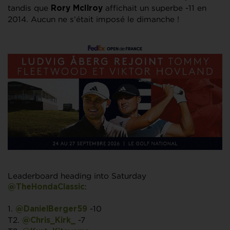
tandis que
affichait un superbe -11 en
Rory McIlroy
2014. Aucun ne s’était imposé le dimanche !
Leaderboard heading into Saturday
:
@TheHondaClassic
1.
-10
@DanielBerger59
T2.
-7
@Chris_Kirk_