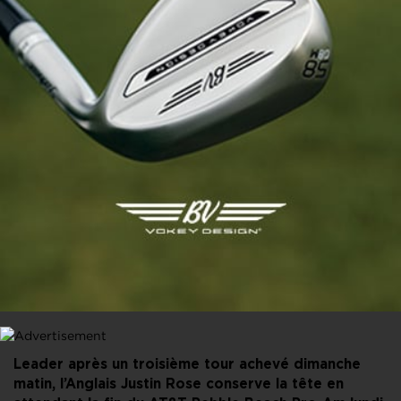
PARTAGER CET ARTICLE
FACEBOOK
X
LINKEDIN
E-MAIL
Leader après un troisième tour achevé dimanche
matin, l’Anglais Justin Rose conserve la tête en