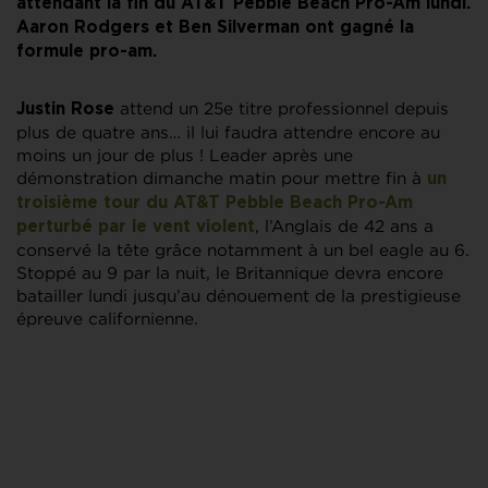
attendant la fin du AT&T Pebble Beach Pro-Am lundi.
Aaron Rodgers et Ben Silverman ont gagné la
formule pro-am.
attend un 25e titre professionnel depuis
Justin Rose
plus de quatre ans… il lui faudra attendre encore au
moins un jour de plus ! Leader après une
démonstration dimanche matin pour mettre fin à
un
troisième tour du AT&T Pebble Beach Pro-Am
, l’Anglais de 42 ans a
perturbé par le vent violent
conservé la tête grâce notamment à un bel eagle au 6.
Stoppé au 9 par la nuit, le Britannique devra encore
batailler lundi jusqu’au dénouement de la prestigieuse
épreuve californienne.