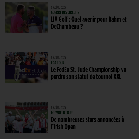
6 AOÛT. 2026
GUERRE DES CIRCUITS
LIV Golf : Quel avenir pour Rahm et
DeChambeau ?
6 AOÛT. 2026
PGA TOUR
Le FedEx St. Jude Championship va
perdre son statut de tournoi XXL
6 AOÛT. 2026
DP WORLD TOUR
De nombreuses stars annoncées à
l’Irish Open