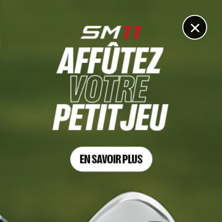
DIGITAL
LE MÉDIA
DU GOLF
×
AT&T PEBBLE BEACH PRO-AM, TOUR 4
Justin Rose leader en attendant la fin de tournoi lundi
6 FÉVRIER 2023