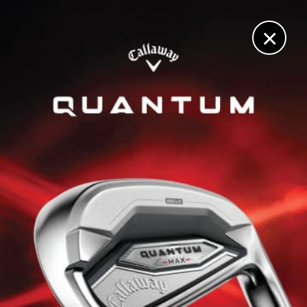
DIGITAL
LE MÉDIA
DU GOLF
×
TROPHÉE HASSAN-II & COUPE LALLA MERYEM
L’Argentin Ricardo Gonzalez et l’Anglaise Bronte Law
triomphent à Rabat
24 FÉVRIER 2024