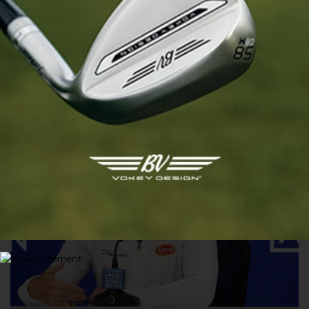
SOLHEIM CUP
Le match nul en Solheim Cup ou en Ryder Cup ? Une
hérésie selon la capitaine américaine Stacy Lewis qui
propose une alternative
22 AOÛT 2024