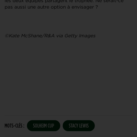
les deux équipes partagent le trophée. Ne serait-ce
pas aussi une autre option à envisager ?
©Kate McShane/R&A via Getty Images
MOTS-CLÉS :
SOLHEIM CUP
STACY LEWIS