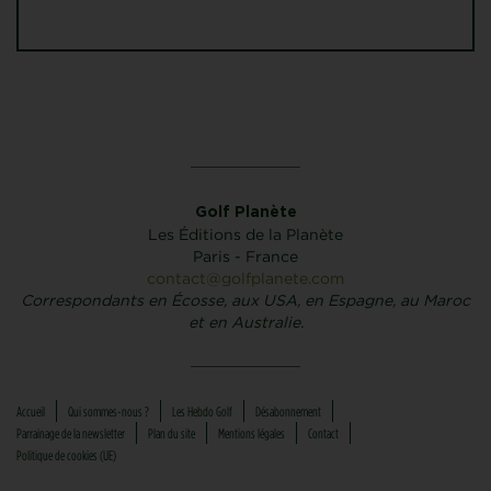
Golf Planète
Les Éditions de la Planète
Paris - France
contact@golfplanete.com
Correspondants en Écosse, aux USA, en Espagne, au Maroc
et en Australie.
Accueil
Qui sommes-nous ?
Les Hebdo Golf
Désabonnement
Parrainage de la newsletter
Plan du site
Mentions légales
Contact
Politique de cookies (UE)