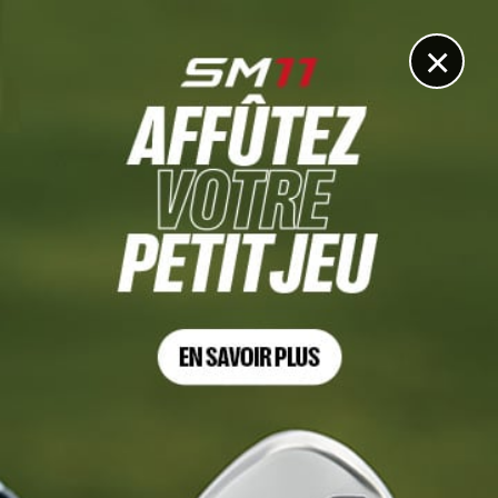
DIGITAL
LE MÉDIA
DU GOLF
×