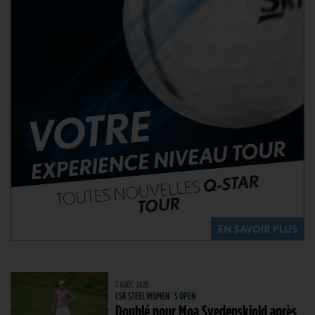
7 AOÛT. 2026
CSK STEEL WOMEN´S OPEN
Doublé pour Moa Svedenskiold après