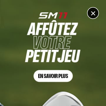
DIGITAL
LE MÉDIA
DU GOLF
×
CHARLES SCHWAB CHALLENGE
Le pari surprise de J.J. Spaun à deux semaines de l’U.S.
Open
29 MAI 2026