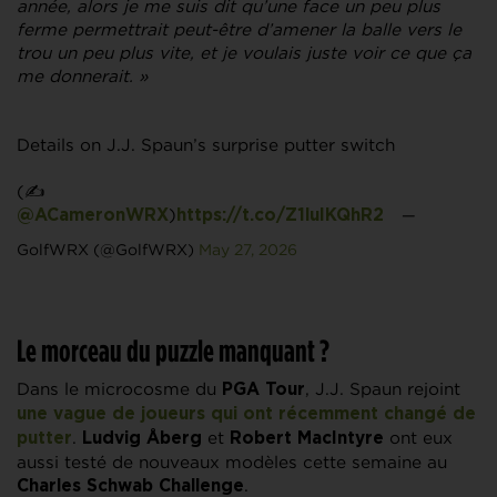
année, alors je me suis dit qu’une face un peu plus
ferme permettrait peut-être d’amener la balle vers le
trou un peu plus vite, et je voulais juste voir ce que ça
me donnerait. »
Details on J.J. Spaun’s surprise putter switch
(✍️
)
—
@ACameronWRX
https://t.co/Z1luIKQhR2
GolfWRX (@GolfWRX)
May 27, 2026
Le morceau du puzzle manquant ?
Dans le microcosme du
, J.J. Spaun rejoint
PGA Tour
une vague de joueurs qui ont récemment changé de
.
et
ont eux
putter
Ludvig Åberg
Robert MacIntyre
aussi testé de nouveaux modèles cette semaine au
.
Charles Schwab Challenge