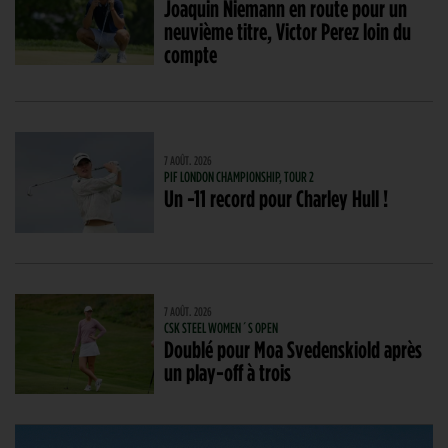
Joaquin Niemann en route pour un
neuvième titre, Victor Perez loin du
compte
7 AOÛT. 2026
PIF LONDON CHAMPIONSHIP, TOUR 2
Un -11 record pour Charley Hull !
7 AOÛT. 2026
CSK STEEL WOMEN´S OPEN
Doublé pour Moa Svedenskiold après
un play-off à trois