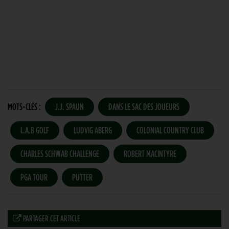
MOTS-CLÉS :
J.J. SPAUN
DANS LE SAC DES JOUEURS
L.A.B GOLF
LUDVIG ABERG
COLONIAL COUNTRY CLUB
CHARLES SCHWAB CHALLENGE
ROBERT MACINTYRE
PGA TOUR
PUTTER
PARTAGER CET ARTICLE