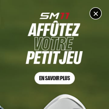
DIGITAL
LE MÉDIA
DU GOLF
×
US OPEN
Le vainqueur de l’U.S. Open a refusé un don à l’USGA,
et pour cause
20 FÉVRIER 2026