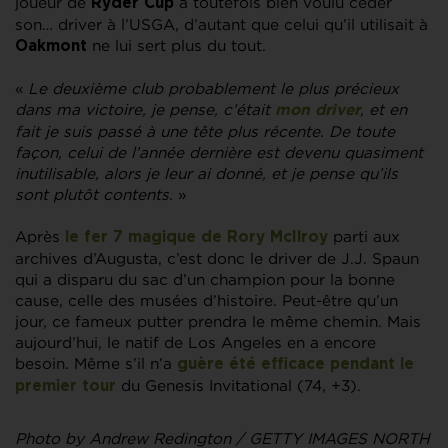
joueur de
a toutefois bien voulu céder
Ryder Cup
son… driver à l’USGA, d’autant que celui qu’il utilisait à
ne lui sert plus du tout.
Oakmont
«
Le deuxième club probablement le plus précieux
dans ma victoire, je pense, c’était
, et en
mon driver
fait je suis passé à une tête plus récente. De toute
façon, celui de l’année dernière est devenu quasiment
inutilisable, alors je leur ai donné, et je pense qu’ils
sont plutôt contents
. »
Après
parti aux
le fer 7 magique de
Rory McIlroy
archives d’Augusta, c’est donc le driver de J.J. Spaun
qui a disparu du sac d’un champion pour la bonne
cause, celle des musées d’histoire. Peut-être qu’un
jour, ce fameux putter prendra le même chemin. Mais
aujourd’hui, le natif de Los Angeles en a encore
besoin. Même s’il n’a
guère été efficace pendant le
du Genesis Invitational (74, +3).
premier tour
Photo by Andrew Redington / GETTY IMAGES NORTH