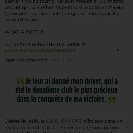
dernier trou du tournoi, un putt mesuré à 19,5 mètres,
un putt qui lui a offert sa première victoire en Majeur
(deux putts auraient suffi) et qui est entré dans les
livres d’histoire.
WHAT A PUTT!!!!
J.J. SPAUN WINS THE U.S. OPEN!!!!
— U.S.
pic.twitter.com/EWdYQeDAzF
Open (@usopengolf)
June 16, 2025
Je leur ai donné mon driver, qui a
été le deuxième club le plus précieux
dans la conquête de ma victoire.
L’objet du délit, le
, n’ira pas dans un
L.A.B. Golf DF3
musée de si tôt. Car J.J. Spaun en a encore besoin. Le