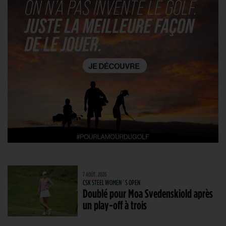
7 AOÛT. 2026
CSK STEEL WOMEN´S OPEN
Doublé pour Moa Svedenskiold après
un play-off à trois