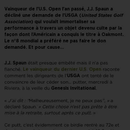
Vainqueur de l’U.S. Open l’an passé, J.J. Spaun a
décliné une demande de l’USGA (
United States Golf
Association
) qui voulait immortaliser sa
performance à travers un objet devenu culte par la
façon dont l’Américain a conquis le titre à Oakmont.
Le n°8 mondial a préféré ne pas faire le don
demandé. Et pour cause…
était presque embêté mais il n’a pas
J.J. Spaun
flanché.
raconte
Le vainqueur du dernier
U.S. Open
comment les dirigeants de l’
ont tenté de le
USGA
convaincre de leur céder son… putter, mercredi à
Riviera, à la veille du
.
Genesis Invitational
«
J’ai dit : “
Malheureusement, je ne peux pas
”, »
a
déclaré Spaun
. « Cette chose n’est pas prête à être
mise à la retraite, surtout après ce putt
. »
Ce putt, c’est évidemment ce birdie rentré au 72e et