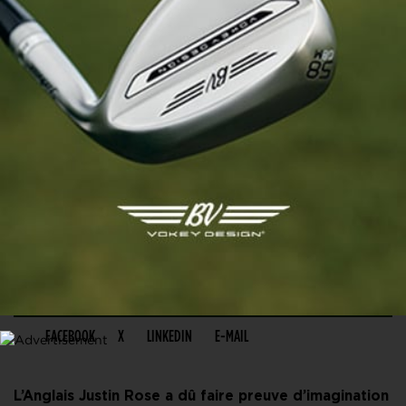
PARTAGER CET ARTICLE
FACEBOOK
X
LINKEDIN
E-MAIL
L’Anglais Justin Rose a dû faire preuve d’imagination