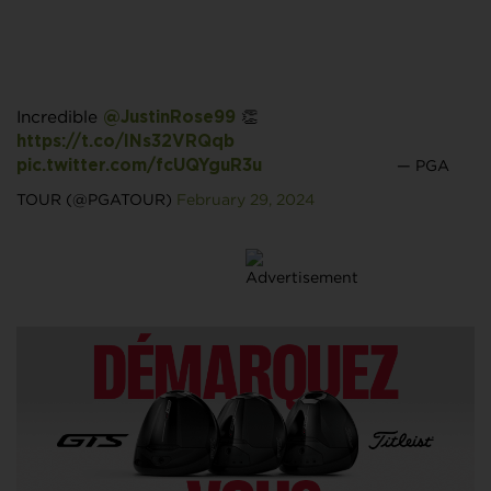
Incredible
👏
@JustinRose99
https://t.co/INs32VRQqb
— PGA
pic.twitter.com/fcUQYguR3u
TOUR (@PGATOUR)
February 29, 2024