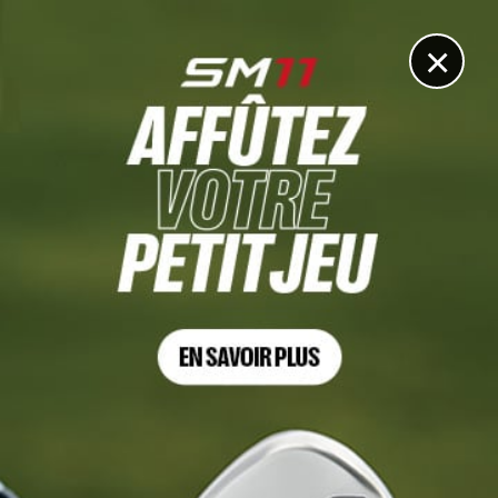
DIGITAL
LE MÉDIA
DU GOLF
×
COGNIZANT CLASSIC, VIDÉO
Pas banal ! Justin Rose sauve le par de manière
étonnante
29 FÉVRIER 2024