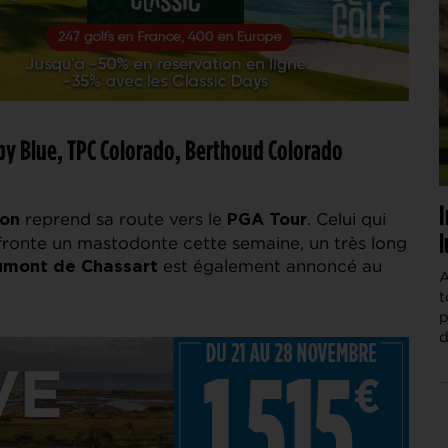
by Blue, TPC Colorado, Berthoud Colorado
I
reprend sa route vers le
. Celui qui
on
PGA Tour
l
ffronte un mastodonte cette semaine, un très long
est également annoncé au
umont de Chassart
A
t
p
d