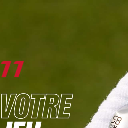
DIGITAL
LE MÉDIA
DU GOLF
L
JOUER & PROGRESSER
PARCOURS & DESTINATIONS
BIBLI