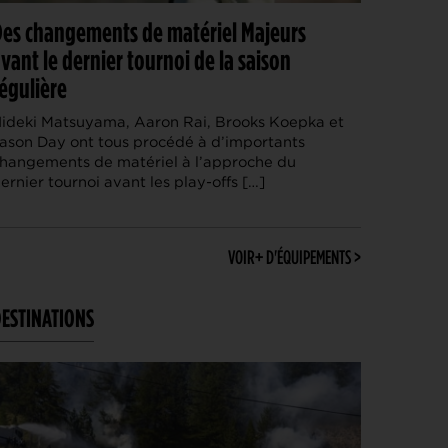
es changements de matériel Majeurs
WYNDHAM CHAMPIONSHIP > PGA TOUR
4
Patrick Cantlay et Michael Thorbjornsen renoncent
AOÛT
vant le dernier tournoi de la saison
au Wyndham Championship
égulière
SOLHEIM CUP 2026 > TOUCHE FRANÇAISE
3
Deux Françaises dans l’équipe européenne de
AOÛT
ideki Matsuyama, Aaron Rai, Brooks Koepka et
Solheim Cup
ason Day ont tous procédé à d’importants
MATÉRIEL > BALLES
hangements de matériel à l’approche du
3
Pourquoi voir la vie en jaune sur les parcours ?
AOÛT
ernier tournoi avant les play-offs […]
VIDÉO > C'EST L'AMÉRIQUE
3
Donald Trump se vante d’avoir gagné un tournoi
AOÛT
grâce à son talent « que les autres n’ont pas »
VOIR+ D'ÉQUIPEMENTS >
TOURNOIS PROS > À SUIVRE
3
Dernière chance pour Matthieu Pavon et Adrien
AOÛT
Saddier au programme de la semaine
ESTINATIONS