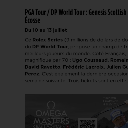
PGA Tour / DP World Tour : Genesis Scottis
Écosse
Du 10 au 13 juillet
Ce
(9 millions de dollars de d
Rolex Series
du
, propose un champ de tr
DP World Tour
meilleurs joueurs du monde. Côté Français, i
magnifique par 70 :
,
Ugo Coussaud
Romain
,
,
David Ravetto
Frédéric Lacroix
Julien G
. C’est également la dernière occasio
Perez
semaine suivante. Trois tickets sont en effet