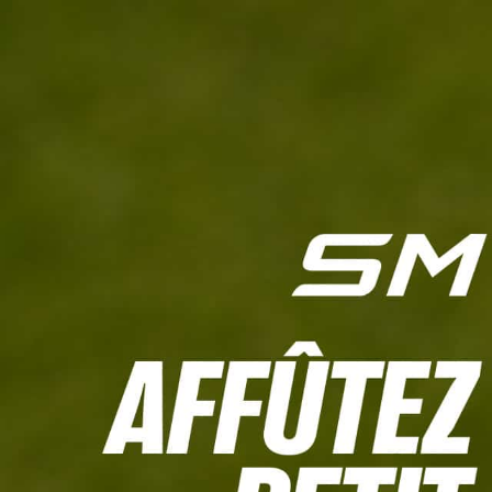
L'HEBDO
CALCULETTE WHS
JEU CONCOURS
À LA UNE
LIVE SCORING
TOUTE L'INFO
MATÉRIE