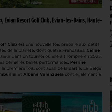
D
a
, Evian Resort Golf Club, Evian-les-Bains, Haute-
r
H
J
c
est une nouvelle fois préparé aux petits
olf Club
d
uses de la planète, dont quatre Françaises.
Céline
jeur dans un tournoi où elle a triomphé en 2023.
ses dernières belles performances.
Perrine
r la première fois, sont aussi de la partie. La Belge
et
sont également à
mburlini
Albane Valenzuela
D