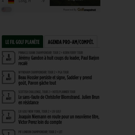
LE FIL GOLF PLANÈTE
AGENDA PRO-AM/COMPÉT.
PINNACLE BANK CHAMPIONSHIP, TOUR 2 > KORN FERRY TOUR
8
Jérémy Gandon à huit coups du leader, Paul Barjon
AOÛT
recalé
WYNDHAM CHAMPIONSHIP, TOUR 2 > PGA TOUR
8
Beau Hossler persiste et signe, Saddier y prend
AOÛT
goût, Pavon gâche tout
SCOTTISH CHALLENGE, TOUR 2 > HOTELPLANNER TOUR
7
Le sans-faute de Christofer Blomstrand. Julien Brun
AOÛT
en résistance
LIV GOLF NEW YORK, TOUR 2 > LIV GOLF
7
Joaquin Niemann en route pour un neuvième titre,
AOÛT
Victor Perez loin du compte
PIF LONDON CHAMPIONSHIP, TOUR 2 > LET
7