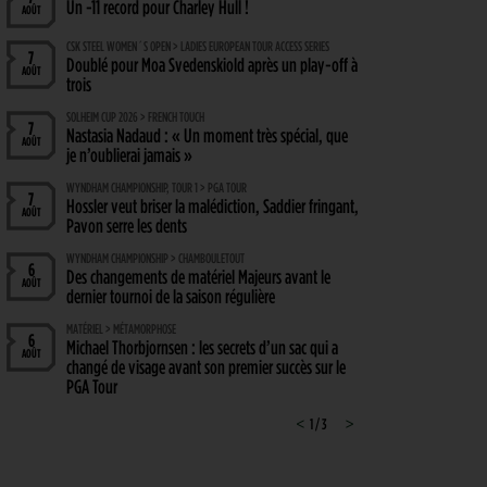
Un -11 record pour Charley Hull !
AOÛT
CSK STEEL WOMEN´S OPEN > LADIES EUROPEAN TOUR ACCESS SERIES
7
Doublé pour Moa Svedenskiold après un play-off à
AOÛT
trois
SOLHEIM CUP 2026 > FRENCH TOUCH
7
Nastasia Nadaud : « Un moment très spécial, que
AOÛT
je n’oublierai jamais »
WYNDHAM CHAMPIONSHIP, TOUR 1 > PGA TOUR
7
Hossler veut briser la malédiction, Saddier fringant,
AOÛT
Pavon serre les dents
WYNDHAM CHAMPIONSHIP > CHAMBOULETOUT
6
Des changements de matériel Majeurs avant le
AOÛT
dernier tournoi de la saison régulière
MATÉRIEL > MÉTAMORPHOSE
6
Michael Thorbjornsen : les secrets d’un sac qui a
AOÛT
changé de visage avant son premier succès sur le
PGA Tour
GUERRE DES CIRCUITS > QUESTIONS POUR DES CHAMPIONS
<
1 / 3
>
6
LIV Golf : Quel avenir pour Rahm et DeChambeau ?
AOÛT
PGA TOUR > DIVORCE