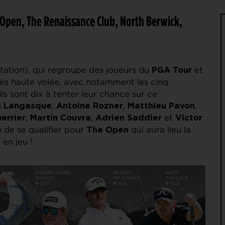
h Open, The Renaissance Club, North Berwick,
otation), qui regroupe des joueurs du
et
PGA Tour
ès haute volée, avec notamment les cinq
ls sont dix à tenter leur chance sur ce
,
,
,
 Langasque
Antoine Rozner
Matthieu Pavon
,
,
et
uerrier
Martin Couvra
Adrien Saddier
Victor
n de se qualifier pour
qui aura lieu la
The Open
 en jeu !