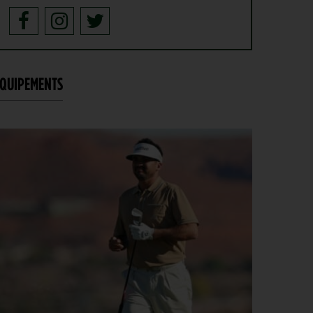
GOLF EN FRANCE > LIEU UNIQUE
4
L’Évian Resort Golf Club Academy célèbre 20 ans
AOÛT
d’excellence, d’innovation et de transmission
PGA TOUR > ENJEUX
4
Fin de saison du PGA Tour : Mode d’emploi
AOÛT
QUIPEMENTS
SAVOIR VIVRE > LA COMPLAINTE DU GOLFEUR
4
Etiquette : ne cherchez pas d’excuse, tout le monde
AOÛT
s’en fiche !
SOLHEIM CUP 2026 > CHOIX
4
Solheim Cup 2026 : ces cinq joueuses qui restent à
AOÛT
quai malgré leur candidature
SOLHEIM CUP 2026 > QUALIFIÉES !
4
Angel Yin et Jennifer Kupcho rejoignent Nelly
AOÛT
Korda dans la liste des qualifiées pour la Solheim
Cup 2026
PGA TOUR > PÉPITE
4
Qui est Tommy Morrison, la nouvelle pépite qui
AOÛT
s’apprête à débarquer sur le PGA Tour ?
WYNDHAM CHAMPIONSHIP > FEDEXCUP
4
FedExCup : Bradley, Day, Koepka, Finau… Pavon
AOÛT
et Saddier jouent gros au Wyndham Championship