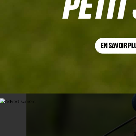
TOURNOIS PROS
Quatre Françaises à l’Amundi Evian 
stars au Scottish Open au programm
7 JUILLET 2025