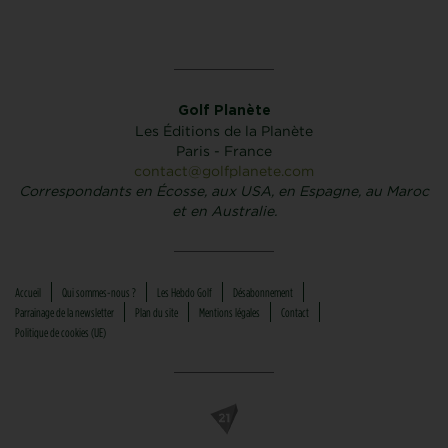
Golf Planète
Les Éditions de la Planète
Paris - France
contact@golfplanete.com
Correspondants en Écosse, aux USA, en Espagne, au Maroc
et en Australie.
Accueil
Qui sommes-nous ?
Les Hebdo Golf
Désabonnement
Parrainage de la newsletter
Plan du site
Mentions légales
Contact
Politique de cookies (UE)