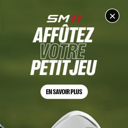
DIGITAL
LE MÉDIA
DU GOLF
×
DÉCOUVRIR >