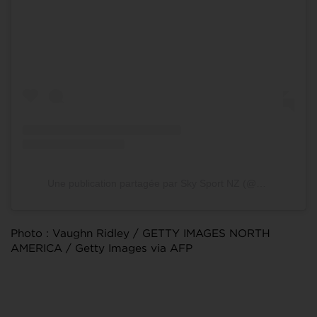
Une publication partagée par Sky Sport NZ (@skysportnz)
Photo : Vaughn Ridley / GETTY IMAGES NORTH
AMERICA / Getty Images via AFP