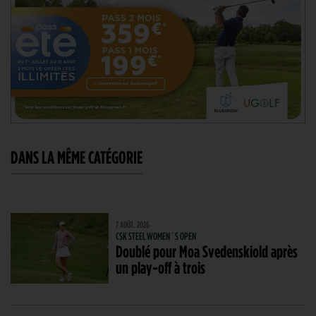
DANS LA MÊME CATÉGORIE
7 AOÛT. 2026
CSK STEEL WOMEN´S OPEN
Doublé pour Moa Svedenskiold après
un play-off à trois