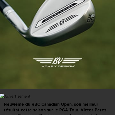
PARTAGER CET ARTICLE
FACEBOOK
X
LINKEDIN
E-MAIL
Neuvième du RBC Canadian Open, son meilleur
résultat cette saison sur le PGA Tour, Victor Perez