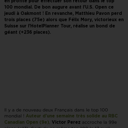
en profite pour effectuer son retour dans le top
100 mondial. De bon augure avant l’U.S. Open ce
jeudi à Oakmont ! En revanche, Matthieu Pavon perd
trois places (75e) alors que Félix Mory, victorieux en
Suisse sur l’HotelPlanner Tour, réalise un bond de
géant (+236 places).
Il y a de nouveau deux Français dans le top 100
mondial !
Auteur d’une semaine très solide au RBC
,
accroche la 99e
Canadian Open (9e)
Victor Perez