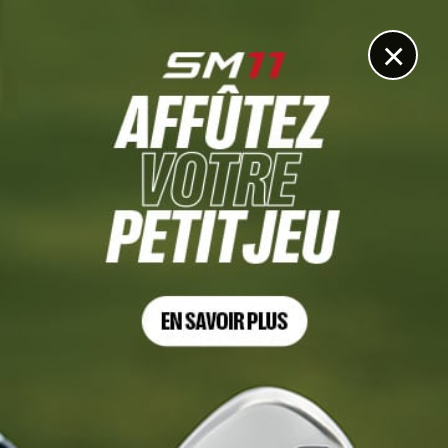
DIGITAL
LE MÉDIA
DU GOLF
×
CLASSEMENT MONDIAL
Victor Perez revient dans le top 100
9 JUIN 2025