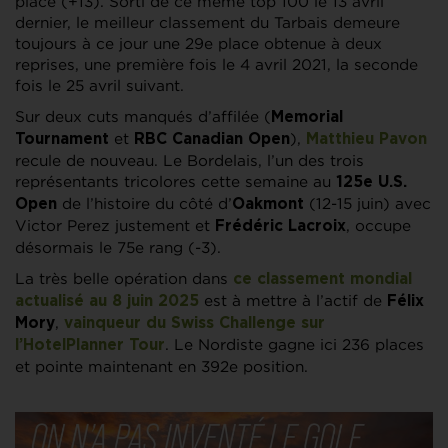
place (+13). Sorti de ce même top 100 le 13 avril
dernier, le meilleur classement du Tarbais demeure
toujours à ce jour une 29e place obtenue à deux
reprises, une première fois le 4 avril 2021, la seconde
fois le 25 avril suivant.
Sur deux cuts manqués d’affilée (
Memorial
et
),
Tournament
RBC Canadian Open
Matthieu Pavon
recule de nouveau. Le Bordelais, l’un des trois
représentants tricolores cette semaine au
125e U.S.
de l’histoire du côté d’
(12-15 juin) avec
Open
Oakmont
Victor Perez justement et
, occupe
Frédéric Lacroix
désormais le 75e rang (-3).
La très belle opération dans
ce classement mondial
est à mettre à l’actif de
actualisé au 8 juin 2025
Félix
,
Mory
vainqueur du Swiss Challenge sur
. Le Nordiste gagne ici 236 places
l’HotelPlanner Tour
et pointe maintenant en 392e position.