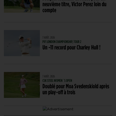
neuvième titre, Victor Perez loin du
compte
7 AOÛT. 2026
PIF LONDON CHAMPIONSHIP, TOUR 2
Un -11 record pour Charley Hull !
7 AOÛT. 2026
CSK STEEL WOMEN´S OPEN
Doublé pour Moa Svedenskiold après
un play-off à trois