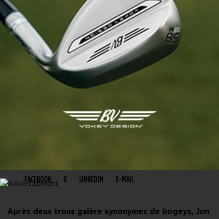
PARTAGER CET ARTICLE
FACEBOOK
X
LINKEDIN
E-MAIL
Après deux trous galère synonymes de bogeys, Jon