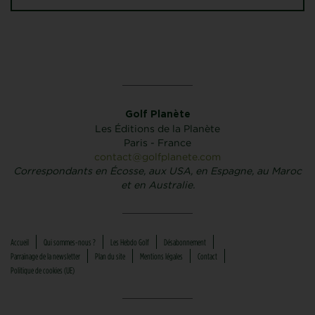
Golf Planète
Les Éditions de la Planète
Paris - France
contact@golfplanete.com
Correspondants en Écosse, aux USA, en Espagne, au Maroc
et en Australie.
Accueil
Qui sommes-nous ?
Les Hebdo Golf
Désabonnement
Parrainage de la newsletter
Plan du site
Mentions légales
Contact
Politique de cookies (UE)