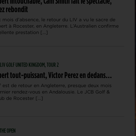
ert intouchable, Cam Smith fait le spectacle,
ez rebondit
 mois d’absence, le retour du LIV a vu le sacre de
rt à Rocester, en Angleterre. L’Australien confirme
ellente prestation […]
| LIV GOLF UNITED KINGDOM, TOUR 2
bert tout-puissant, Victor Perez en dedans…
f est de retour en Angleterre, presque deux mois
ernier rendez-vous en Andalousie. Le JCB Golf &
ub de Rocester […]
| THE OPEN