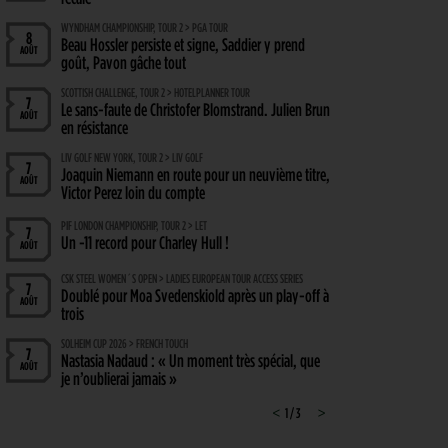
WYNDHAM CHAMPIONSHIP, TOUR 2 > PGA TOUR
8
Beau Hossler persiste et signe, Saddier y prend
AOÛT
goût, Pavon gâche tout
SCOTTISH CHALLENGE, TOUR 2 > HOTELPLANNER TOUR
7
Le sans-faute de Christofer Blomstrand. Julien Brun
AOÛT
en résistance
LIV GOLF NEW YORK, TOUR 2 > LIV GOLF
7
Joaquin Niemann en route pour un neuvième titre,
AOÛT
Victor Perez loin du compte
PIF LONDON CHAMPIONSHIP, TOUR 2 > LET
7
Un -11 record pour Charley Hull !
AOÛT
CSK STEEL WOMEN´S OPEN > LADIES EUROPEAN TOUR ACCESS SERIES
7
Doublé pour Moa Svedenskiold après un play-off à
AOÛT
trois
SOLHEIM CUP 2026 > FRENCH TOUCH
7
Nastasia Nadaud : « Un moment très spécial, que
AOÛT
je n’oublierai jamais »
WYNDHAM CHAMPIONSHIP, TOUR 1 > PGA TOUR
<
1 / 3
>
7
Hossler veut briser la malédiction, Saddier fringant,
AOÛT
Pavon serre les dents