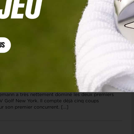
 LIV GOLF NEW YORK, TOUR 2
iemann en route pour un neuvième titre, Victor
n du compte
emann a très nettement dominé les deux premiers
IV Golf New York. Il compte déjà cinq coups
ur son premier concurrent. […]