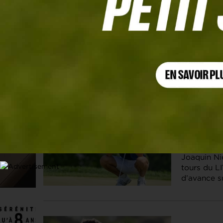
Les articles
Jon Rahm
7 AOÛT. 2026 |
Joaquin N
Perez loi
Joaquin Ni
tours du L
d’avance s