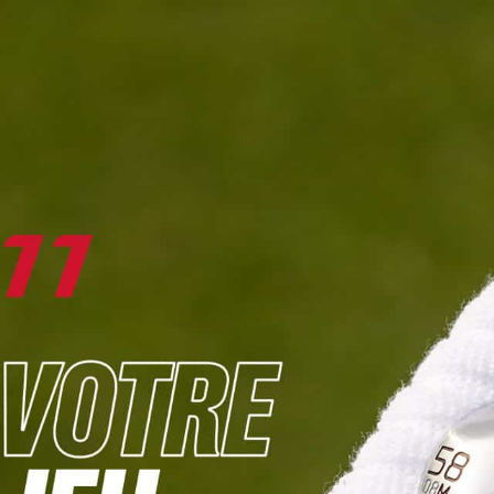
DIGITAL
LE MÉDIA
DU GOLF
L
JOUER & PROGRESSER
PARCOURS & DESTINATIONS
BIBLI