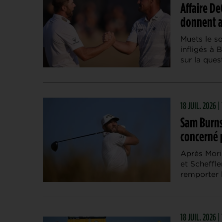
Affaire D
donnent a
Muets le s
infligés à
sur la ques
18 JUIL. 2026 
Sam Burns
concerné 
Après Mori
et Scheffl
remporter 
18 JUIL. 2026 