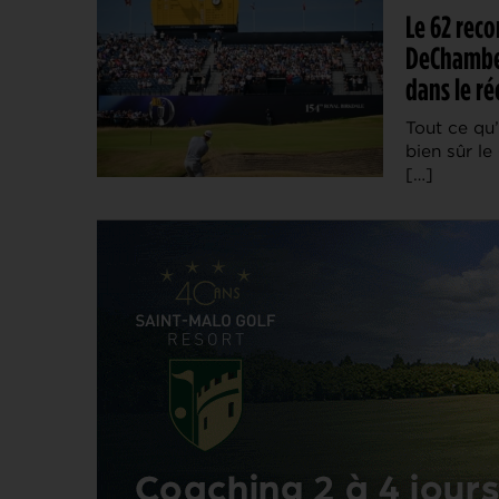
Le 62 reco
DeChambeau
dans le r
Tout ce qu
bien sûr l
[…]