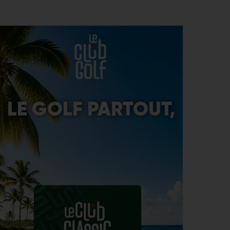
WYNDHAM CHAMPIONSHIP > CHAMBOULETOUT
6
Des changements de matériel Majeurs avant le
AOÛT
dernier tournoi de la saison régulière
MATÉRIEL > MÉTAMORPHOSE
6
Michael Thorbjornsen : les secrets d’un sac qui a
AOÛT
changé de visage avant son premier succès sur le
PGA Tour
GUERRE DES CIRCUITS > QUESTIONS POUR DES CHAMPIONS
6
LIV Golf : Quel avenir pour Rahm et DeChambeau ?
AOÛT
PGA TOUR > DIVORCE
6
Le FedEx St. Jude Championship va perdre son
AOÛT
statut de tournoi XXL
DP WORLD TOUR > PLATEAU DE RÊVE
6
De nombreuses stars annoncées à l’Irish Open
AOÛT
ENTRAÎNEMENT > ON M(&M)
5
Vidéo : un jeu pour égayer les entraînements de
AOÛT
vos enfants
LIV GOLF > NOUVELLE ÈRE
5
Le boss du LIV Golf confirme un accord de 250
AOÛT