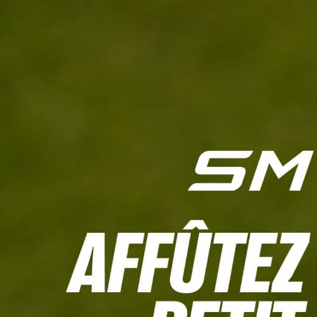
L'HEBDO
CALCULETTE WHS
JEU CONCOURS
À LA UNE
LIVE SCORING
TOUTE L'INFO
MATÉRIE