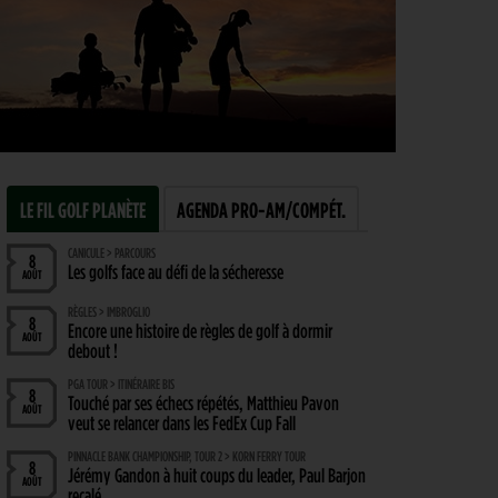
LE FIL GOLF PLANÈTE
AGENDA PRO-AM/COMPÉT.
CANICULE > PARCOURS
8
Les golfs face au défi de la sécheresse
AOÛT
RÈGLES > IMBROGLIO
8
Encore une histoire de règles de golf à dormir
AOÛT
debout !
PGA TOUR > ITINÉRAIRE BIS
8
Touché par ses échecs répétés, Matthieu Pavon
AOÛT
veut se relancer dans les FedEx Cup Fall
PINNACLE BANK CHAMPIONSHIP, TOUR 2 > KORN FERRY TOUR
8
Jérémy Gandon à huit coups du leader, Paul Barjon
AOÛT
recalé