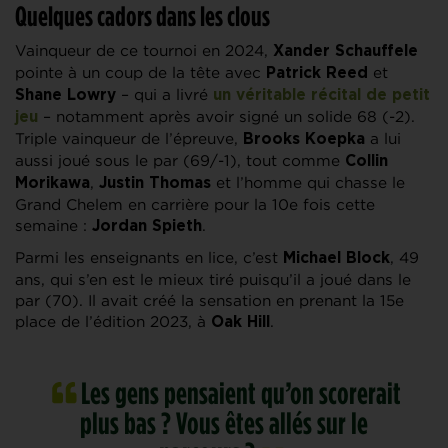
Quelques cadors dans les clous
Vainqueur de ce tournoi en 2024,
Xander Schauffele
pointe à un coup de la tête avec
et
Patrick Reed
– qui a livré
Shane Lowry
un véritable récital de petit
– notamment après avoir signé un solide 68 (-2).
jeu
Triple vainqueur de l’épreuve,
a lui
Brooks Koepka
aussi joué sous le par (69/-1), tout comme
Collin
,
et l’homme qui chasse le
Morikawa
Justin Thomas
Grand Chelem en carrière pour la 10e fois cette
semaine :
.
Jordan Spieth
Parmi les enseignants en lice, c’est
, 49
Michael Block
ans, qui s’en est le mieux tiré puisqu’il a joué dans le
par (70). Il avait créé la sensation en prenant la 15e
place de l’édition 2023, à
.
Oak Hill
Les gens pensaient qu’on scorerait
plus bas ? Vous êtes allés sur le