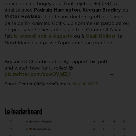
concédé cinq bogeys qui l’ont rejeté à +4 (74), à
égalité avec
,
ou
Padraig Harrington
Keegan Bradley
. Il doit sans doute regretter d’avoir
Viktor Hovland
parlé de l’Aronimink Golf Club comme un parcours où
on peut
« se lâcher »
depuis le tee. Comme il l’avait
fait
ou à
, le
le samedi soir à
Augusta
Quail Hollow
Nord-Irlandais a passé l’après-midi au practice.
Bryson DeChambeau barely tapped this putt
and watch how far it rolled 😳
—
pic.twitter.com/zzwOVjdZj1
SportsCenter (@SportsCenter)
May 14, 2026
Le leaderboard