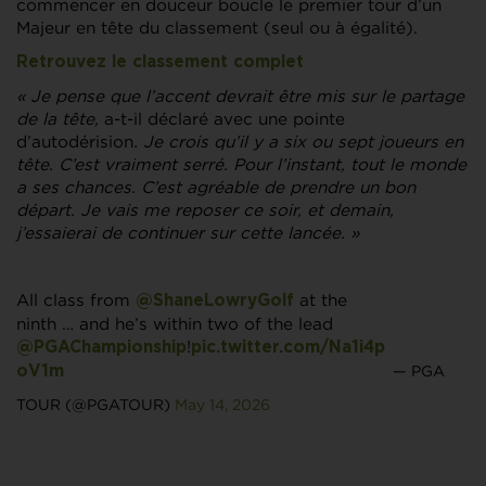
commencer en douceur boucle le premier tour d’un
Majeur en tête du classement (seul ou à égalité).
Retrouvez le classement complet
« Je pense que l’accent devrait être mis sur le partage
de la tête,
a-t-il déclaré avec une pointe
d’autodérision
. Je crois qu’il y a six ou sept joueurs en
tête. C’est vraiment serré. Pour l’instant, tout le monde
a ses chances. C’est agréable de prendre un bon
départ. Je vais me reposer ce soir, et demain,
j’essaierai de continuer sur cette lancée. »
All class from
at the
@ShaneLowryGolf
ninth … and he’s within two of the lead
!
@PGAChampionship
pic.twitter.com/Na1i4p
— PGA
oV1m
TOUR (@PGATOUR)
May 14, 2026