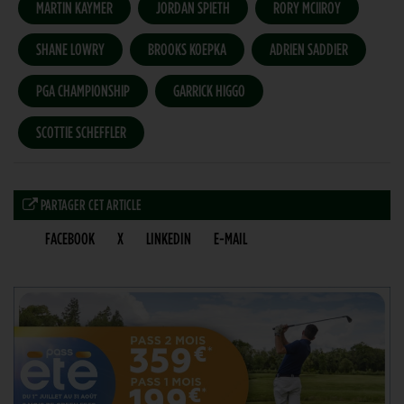
MARTIN KAYMER
JORDAN SPIETH
RORY MCIIROY
SHANE LOWRY
BROOKS KOEPKA
ADRIEN SADDIER
PGA CHAMPIONSHIP
GARRICK HIGGO
SCOTTIE SCHEFFLER
PARTAGER CET ARTICLE
FACEBOOK
X
LINKEDIN
E-MAIL