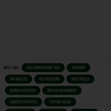
MOTS-CLÉS :
PGA CHAMPIONSHIP 2026
JON RAHM
MIN WOO LEE
RYO HISATSUNE
ALEX SMALLEY
ALDRICH POTGIETER
BRYSON DECHAMBEAU
XANDER SCHAUFFELE
STEPHAN JAEGER