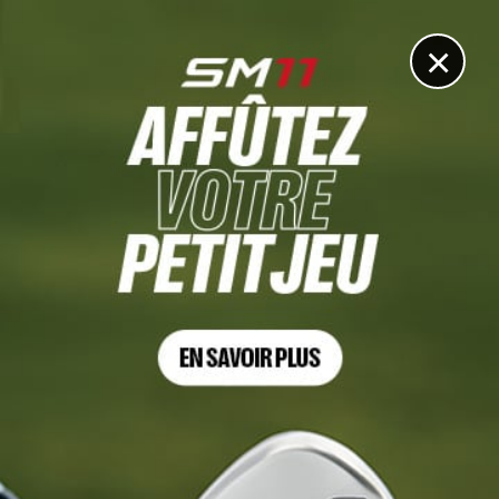
DIGITAL
LE MÉDIA
DU GOLF
×
PGA CHAMPIONSHIP 2026, TOUR 1
Scottie Scheffler parmi les sept leaders, McIlroy et
DeChambeau au tapis
15 MAI 2026