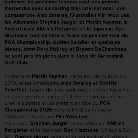
violence,
les premiers leaders sont des joueurs
inattendus avec un casting très international : son
compatriote Alex Smalley, l’Australien Min Woo Lee,
les Allemands Stephan Jaeger et Martin Kaymer, le
Sud-Africain Aldrich Potgieter et le Japonais Ryo
Hisatsune sont en tête à l’issue du premier tour du
PGA Championship. Adrien Saddier et quelques
ténors, dont Rory McIlroy et Bryson DeChambeau,
se sont pris les pieds dans le tapis de l’Aronimink
Golf Club.
L’Allemand
, vainqueur du tournoi en
Martin Kaymer
2010, et les Américains
et
Alex Smalley
Scottie
, tenant du titre, sont venus grossir les rangs
Scheffler
des joueurs, dont aucun n’est Américain, qui avaient
créé la surprise en se portant en tête du
PGA
dans le froid de
Championship 2026
la vague
: l’Australien
,
matinale
Min Woo Lee
l’Allemand
, le Sud-Africain
Stephan Jaeger
Aldrich
et le Japonais
. Un autre Sud-
Potgieter
Ryo Hisatsune
Af’,
, aurait aussi pu en être s’il n’avait
Garrick Higgo