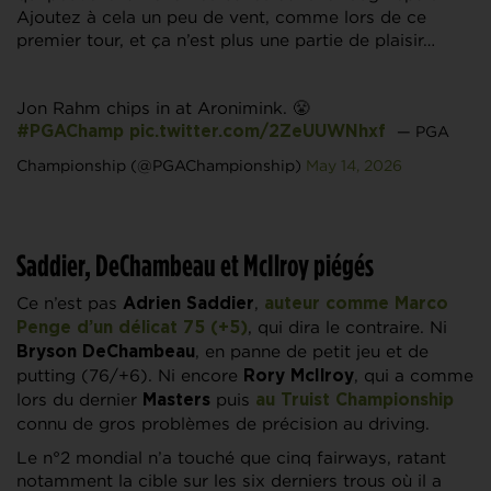
Ajoutez à cela un peu de vent, comme lors de ce
premier tour, et ça n’est plus une partie de plaisir…
Jon Rahm chips in at Aronimink. 😤
— PGA
#PGAChamp
pic.twitter.com/2ZeUUWNhxf
Championship (@PGAChampionship)
May 14, 2026
Saddier, DeChambeau et McIlroy piégés
Ce n’est pas
,
Adrien Saddier
auteur comme
Marco
, qui dira le contraire. Ni
Penge
d’un délicat 75 (+5)
, en panne de petit jeu et de
Bryson DeChambeau
putting (76/+6). Ni encore
, qui a comme
Rory McIlroy
lors du dernier
puis
Masters
au
Truist Championship
connu de gros problèmes de précision au driving.
Le n°2 mondial n’a touché que cinq fairways, ratant
notamment la cible sur les six derniers trous où il a