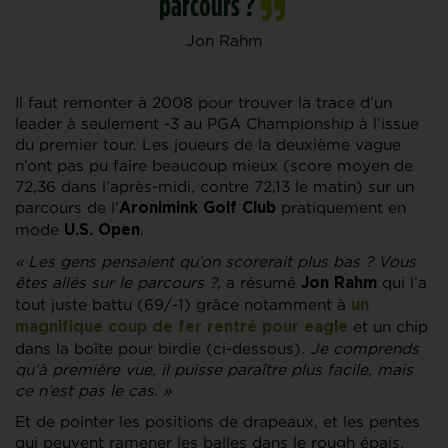
parcours ?
Jon Rahm
Il faut remonter à 2008 pour trouver la trace d’un
leader à seulement -3 au PGA Championship à l’issue
du premier tour. Les joueurs de la deuxième vague
n’ont pas pu faire beaucoup mieux (score moyen de
72,36 dans l’après-midi, contre 72,13 le matin) sur un
parcours de l’
pratiquement en
Aronimink Golf Club
mode
.
U.S. Open
« Les gens pensaient qu’on scorerait plus bas ? Vous
êtes allés sur le parcours ?,
a résumé
qui l’a
Jon Rahm
tout juste battu (69/-1) grâce notamment à
un
et un chip
magnifique coup de fer rentré pour eagle
dans la boîte pour birdie (ci-dessous)
. Je comprends
qu’à première vue, il puisse paraître plus facile, mais
ce n’est pas le cas. »
Et de pointer les positions de drapeaux, et les pentes
qui peuvent ramener les balles dans le rough épais.