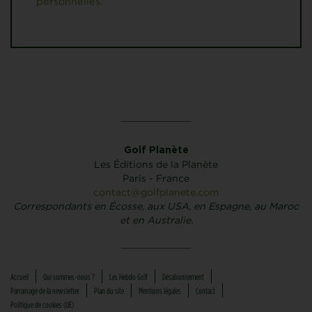
personnelles.
Golf Planète
Les Éditions de la Planète
Paris - France
contact@golfplanete.com
Correspondants en Écosse, aux USA, en Espagne, au Maroc
et en Australie.
Accueil
Qui sommes-nous ?
Les Hebdo Golf
Désabonnement
Parrainage de la newsletter
Plan du site
Mentions légales
Contact
Politique de cookies (UE)