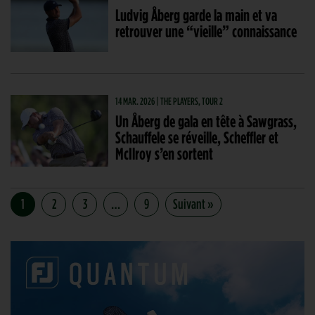
Ludvig Åberg garde la main et va
retrouver une “vieille” connaissance
14 MAR. 2026 | THE PLAYERS, TOUR 2
Un Åberg de gala en tête à Sawgrass,
Schauffele se réveille, Scheffler et
McIlroy s’en sortent
1
2
3
…
9
Suivant »