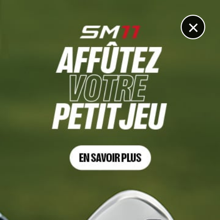
DIGITAL
LE MÉDIA
DU GOLF
×
Les articles
Xander Schauffele
2 AOÛT. 2026 | ROCKET CLASSIC, TOUR 4