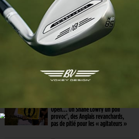
La première de Michael Thorbjornsen,
Adrien Saddier manque l’occasion
19 JUIL. 2026 | THE OPEN
Affaire DeChambeau : Les joueurs et
des personnalités donnent aussi leur
avis. Ou pas…
16 JUIL. 2026 | THE OPEN 2026, EN BREF
Les dernières infos en direct de The
Open… Un Shane Lowry un poil
provoc’, des Anglais revanchards,
pas de pitié pour les « agitateurs »