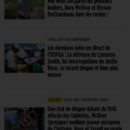
Min Woo Lee parmi les premiers
leaders, Rory McIlroy et Bryson
DeChambeau dans les cordes !
13 MAI. 2026 | PGA CHAMPIONSHIP
Les dernières infos en direct de
l’USPGA : La détresse de Cameron
Smith, les interrogations de Justin
Rose, ce record dingue et bien plus
encore
MASTERS
13 AVR. 2026 | THE MASTERS, TOUR 4
Une stat de dingue datant de 1942
effacée des tablettes, McIlroy
(presque) meilleur joueur européen
de l’histoire, Rory et Tyrrell en mode