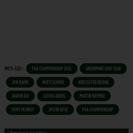
MOTS-CLÉS :
PGA CHAMPIONSHIP 2026
ARONIMINK GOLF CLUB
JON RAHM
MATTI SCHMID
KRISTOFFER REITAN
AARON RAI
LUDVIG ABERG
MARTIN KAYMER
RORY MCIIROY
JUSTIN ROSE
PGA CHAMPIONSHIP