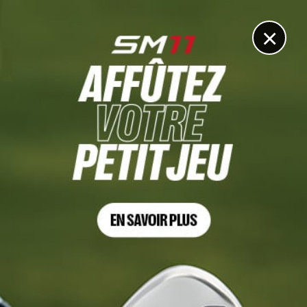
DIGITAL
LE MÉDIA
DU GOLF
×
PGA CHAMPIONSHIP 2026
Un vainqueur européen, enfin ?
17 MAI 2026