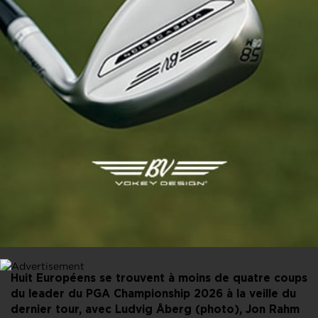
PARTAGER CET ARTICLE
FACEBOOK
X
LINKEDIN
E-MAIL
Huit Européens se trouvent à moins de quatre coups
du leader du PGA Championship 2026 à la veille du
dernier tour, avec Ludvig Åberg (photo), Jon Rahm