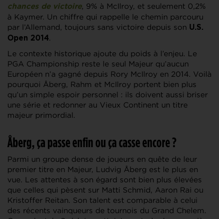
, 9% à McIlroy, et seulement 0,2%
chances de victoire
à Kaymer. Un chiffre qui rappelle le chemin parcouru
par l’Allemand, toujours sans victoire depuis son
U.S.
.
Open 2014
Le contexte historique ajoute du poids à l’enjeu. Le
PGA Championship reste le seul Majeur qu’aucun
Européen n’a gagné depuis Rory McIlroy en 2014. Voilà
pourquoi Åberg, Rahm et McIlroy portent bien plus
qu’un simple espoir personnel : ils doivent aussi briser
une série et redonner au Vieux Continent un titre
majeur primordial.
Åberg, ça passe enfin ou ça casse encore ?
Parmi un groupe dense de joueurs en quête de leur
premier titre en Majeur, Ludvig Åberg est le plus en
vue. Les attentes à son égard sont bien plus élevées
que celles qui pèsent sur Matti Schmid, Aaron Rai ou
Kristoffer Reitan. Son talent est comparable à celui
des récents vainqueurs de tournois du Grand Chelem.