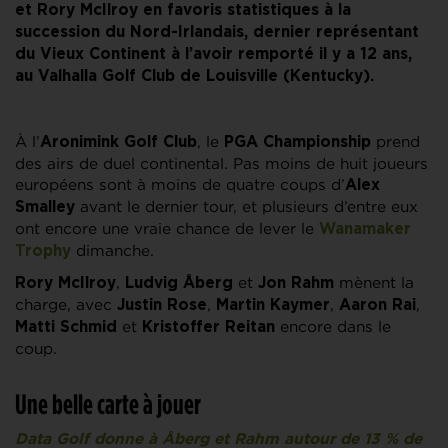
et Rory McIlroy en favoris statistiques à la
succession du Nord-Irlandais, dernier représentant
du Vieux Continent à l’avoir remporté il y a 12 ans,
au Valhalla Golf Club de Louisville (Kentucky).
À l’
, le
prend
Aronimink Golf Club
PGA Championship
des airs de duel continental. Pas moins de huit joueurs
européens sont à moins de quatre coups d’
Alex
avant le dernier tour, et plusieurs d’entre eux
Smalley
ont encore une vraie chance de lever le
Wanamaker
dimanche.
Trophy
,
et
mènent la
Rory McIlroy
Ludvig Åberg
Jon Rahm
charge, avec
,
,
,
Justin Rose
Martin Kaymer
Aaron Rai
et
encore dans le
Matti Schmid
Kristoffer Reitan
coup.
Une belle carte à jouer
Data Golf donne à Åberg et Rahm autour de 13 % de