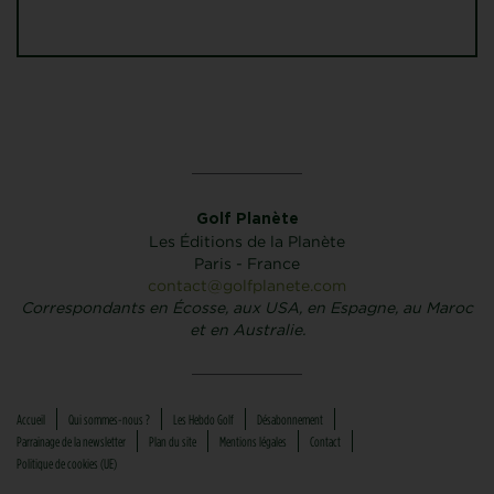
Golf Planète
Les Éditions de la Planète
Paris - France
contact@golfplanete.com
Correspondants en Écosse, aux USA, en Espagne, au Maroc
et en Australie.
Accueil
Qui sommes-nous ?
Les Hebdo Golf
Désabonnement
Parrainage de la newsletter
Plan du site
Mentions légales
Contact
Politique de cookies (UE)