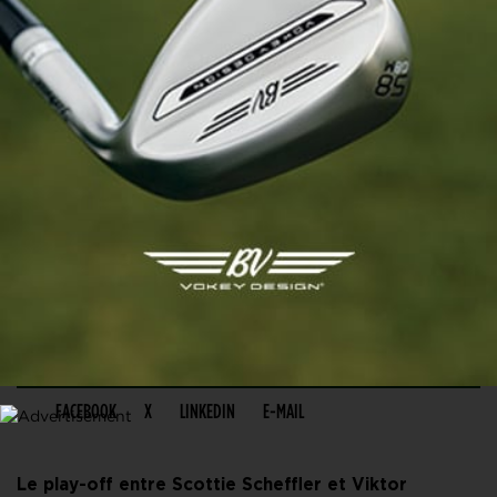
PARTAGER CET ARTICLE
FACEBOOK
X
LINKEDIN
E-MAIL
Le play-off entre Scottie Scheffler et Viktor