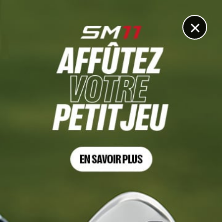
DIGITAL
LE MÉDIA
DU GOLF
×
TRAVELERS CHAMPIONSIP, TOUR 4
Viktor Hovland souffle la victoire à Scottie Scheffler dès
le premier trou de play-off !
29 JUIN 2026