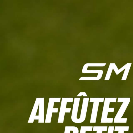
L'HEBDO
CALCULETTE WHS
JEU CONCOURS
À LA UNE
LIVE SCORING
TOUTE L'INFO
MATÉRIE