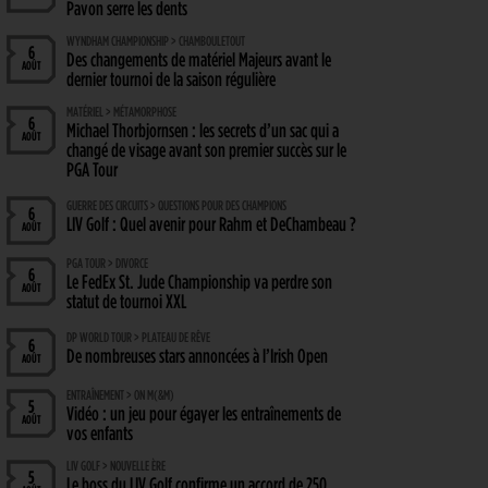
Pavon serre les dents
WYNDHAM CHAMPIONSHIP > CHAMBOULETOUT
6
Des changements de matériel Majeurs avant le
AOÛT
dernier tournoi de la saison régulière
MATÉRIEL > MÉTAMORPHOSE
6
Michael Thorbjornsen : les secrets d’un sac qui a
AOÛT
changé de visage avant son premier succès sur le
PGA Tour
GUERRE DES CIRCUITS > QUESTIONS POUR DES CHAMPIONS
6
LIV Golf : Quel avenir pour Rahm et DeChambeau ?
AOÛT
PGA TOUR > DIVORCE
6
Le FedEx St. Jude Championship va perdre son
AOÛT
statut de tournoi XXL
DP WORLD TOUR > PLATEAU DE RÊVE
6
De nombreuses stars annoncées à l’Irish Open
AOÛT
ENTRAÎNEMENT > ON M(&M)
5
Vidéo : un jeu pour égayer les entraînements de
AOÛT
vos enfants
LIV GOLF > NOUVELLE ÈRE
5
Le boss du LIV Golf confirme un accord de 250