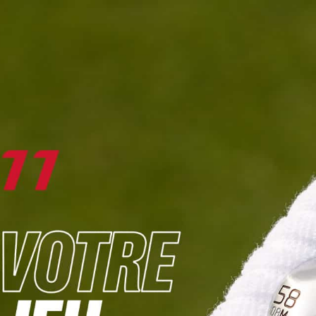
DIGITAL
LE MÉDIA
DU GOLF
L
JOUER & PROGRESSER
PARCOURS & DESTINATIONS
BIBLI