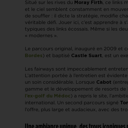
Situé sur les rives du
, ce links
Moray Firth
et le ciel semblent constamment en mouveme
de souffler : il dicte la stratégie, modifie
véritable défi. Jouer ici, c’est apprendre à 
typiques des links écossais. Même si les deu
« modernes ».
Le parcours original, inauguré en 2009 et 
) et baptisé
, est un ex
Bordes
Castle Suart
Les fairways sont impeccablement entretenus
L’attention portée à l’entretien est éviden
un soin considérable. Lorsque
(entrep
Cabot
gamme et le développement de resorts de
) a repris le site, l’amb
l’ex-golf du Médoc
international. Un second parcours signé
To
l’offre, plus large et audacieux, avec des tr
Une ambiance unique, des trous iconiques 