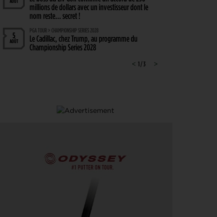
AOÛT
millions de dollars avec un investisseur dont le
nom reste… secret !
PGA TOUR > CHAMPIONSHIP SERIES 2028
5
Le Cadillac, chez Trump, au programme du
AOÛT
Championship Series 2028
MATÉRIEL > WEDGE
<
1 / 3
>
4
Cleveland RTZ 2 : Roger Cleveland remet sa
AOÛT
signature au cœur du petit jeu
RYDER CUP 2027 > MODE D'EMPLOI
4
Team Europe : Comment se qualifier pour la
AOÛT
prochaine Ryder Cup ?
GOLF EN FRANCE > LIEU UNIQUE
4
L’Évian Resort Golf Club Academy célèbre 20 ans
AOÛT
d’excellence, d’innovation et de transmission
PGA TOUR > ENJEUX
4
Fin de saison du PGA Tour : Mode d’emploi
AOÛT
SAVOIR VIVRE > LA COMPLAINTE DU GOLFEUR
4
Etiquette : ne cherchez pas d’excuse, tout le monde
AOÛT
s’en fiche !
SOLHEIM CUP 2026 > CHOIX