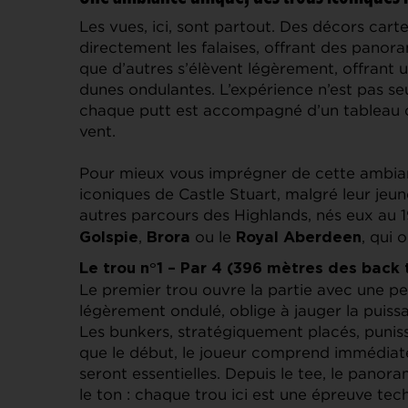
Les vues, ici, sont partout. Des décors cart
directement les falaises, offrant des panora
que d’autres s’élèvent légèrement, offrant u
dunes ondulantes. L’expérience n’est pas seu
chaque putt est accompagné d’un tableau cha
vent.
Pour mieux vous imprégner de cette ambiance
iconiques de Castle Stuart, malgré leur jeu
autres parcours des Highlands, nés eux au 19
,
ou le
, qui 
Golspie
Brora
Royal Aberdeen
Le trou n°1 – Par 4 (396 mètres des back 
Le premier trou ouvre la partie avec une per
légèrement ondulé, oblige à jauger la puis
Les bunkers, stratégiquement placés, puniss
que le début, le joueur comprend immédiate
seront essentielles. Depuis le tee, le panor
le ton : chaque trou ici est une épreuve te