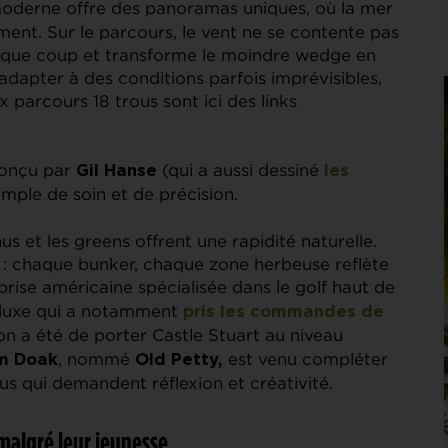
 moderne offre des panoramas uniques, où la mer
nt. Sur le parcours, le vent ne se contente pas
 chaque coup et transforme le moindre wedge en
s’adapter à des conditions parfois imprévisibles,
x parcours 18 trous sont ici des links
conçu par
(qui a aussi dessiné
Gil Hanse
les
emple de soin et de précision.
 et les greens offrent une rapidité naturelle.
te : chaque bunker, chaque zone herbeuse reflète
rise américaine spécialisée dans le golf haut de
 luxe qui a notamment
pris les commandes de
ition a été de porter Castle Stuart au niveau
, nommé
est venu compléter
m Doak
Old Petty,
ous qui demandent réflexion et créativité.
malgré leur jeunesse