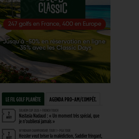
LE FIL GOLF PLANÈTE
AGENDA PRO-AM/COMPÉT.
SOLHEIM CUP 2026 > FRENCH TOUCH
7
Nastasia Nadaud : « Un moment très spécial, que
AOÛT
je n’oublierai jamais »
WYNDHAM CHAMPIONSHIP, TOUR 1 > PGA TOUR
7
Hossler veut briser la malédiction, Saddier fringant,
AOÛT