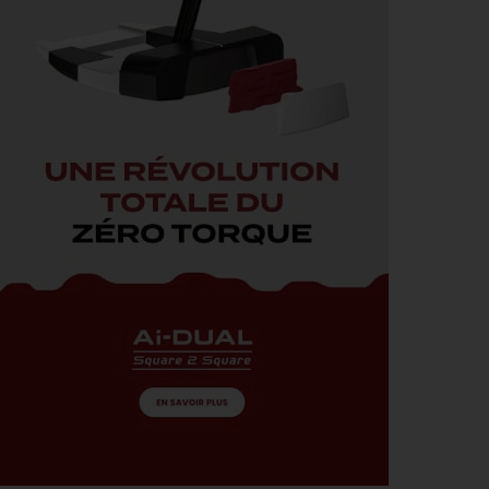
4
Solheim Cup 2026 : ces cinq joueuses qui restent à
AOÛT
quai malgré leur candidature
SOLHEIM CUP 2026 > QUALIFIÉES !
4
Angel Yin et Jennifer Kupcho rejoignent Nelly
AOÛT
Korda dans la liste des qualifiées pour la Solheim
Cup 2026
PGA TOUR > PÉPITE
4
Qui est Tommy Morrison, la nouvelle pépite qui
AOÛT
s’apprête à débarquer sur le PGA Tour ?
WYNDHAM CHAMPIONSHIP > FEDEXCUP
4
FedExCup : Bradley, Day, Koepka, Finau… Pavon
AOÛT
et Saddier jouent gros au Wyndham Championship
WYNDHAM CHAMPIONSHIP > PGA TOUR
4
Patrick Cantlay et Michael Thorbjornsen renoncent
AOÛT
au Wyndham Championship
SOLHEIM CUP 2026 > TOUCHE FRANÇAISE
3
Deux Françaises dans l’équipe européenne de
AOÛT
Solheim Cup
MATÉRIEL > BALLES
3
Pourquoi voir la vie en jaune sur les parcours ?
AOÛT