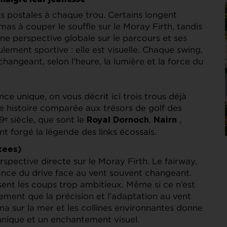
es postales à chaque trou. Certains longent
mas à couper le souffle sur le Moray Firth, tandis
ne perspective globale sur le parcours et ses
lement sportive : elle est visuelle. Chaque swing,
ngeant, selon l’heure, la lumière et la force du
 unique, on vous décrit ici trois trous déjà
ne histoire comparée aux trésors de golf des
ᵉ siècle, que sont le
,
,
Royal Dornoch
Nairn
ont forgé la légende des links écossais.
tees)
spective directe sur le Moray Firth. Le fairway,
sance du drive face au vent souvent changeant.
ent les coups trop ambitieux. Même si ce n’est
ment que la précision et l’adaptation au vent
ama sur la mer et les collines environnantes donne
chnique et un enchantement visuel.