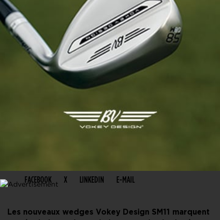
PARTAGER CET ARTICLE
FACEBOOK
X
LINKEDIN
E-MAIL
Les nouveaux wedges Vokey Design SM11 marquent