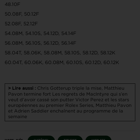
48.10F
50.08F, 50.12F
52.08F, 52.12F
54.08M, 54.10S, 54.12D, 54.14F
56.08M, 56.10S, 56.12D, 56.14F
58.04T, 58.06K, 58.08M, 58.10S, 58.12D, 58.12K
60.04T, 60.06K, 60.08M, 60.10S, 60.12D, 60.12K
Chris Gotterup triple la mise, Matthieu
> Lire aussi :
Pavon termine fort
Les regrets de MacIntyre qui s’en
veut d’avoir cassé son putter
Victor Perez et les stars
européennes au premier Rolex Series, Matthieu Pavon
et Adrien Saddier enchaînent au programme de la
semaine