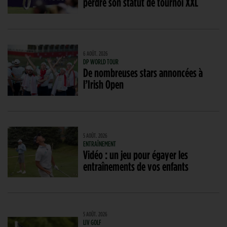
perdre son statut de tournoi XXL
6 AOÛT. 2026
DP WORLD TOUR
De nombreuses stars annoncées à
l’Irish Open
5 AOÛT. 2026
ENTRAÎNEMENT
Vidéo : un jeu pour égayer les
entraînements de vos enfants
5 AOÛT. 2026
LIV GOLF