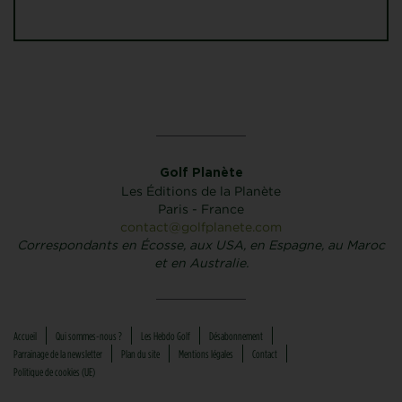
Golf Planète
Les Éditions de la Planète
Paris - France
contact@golfplanete.com
Correspondants en Écosse, aux USA, en Espagne, au Maroc
et en Australie.
Accueil
Qui sommes-nous ?
Les Hebdo Golf
Désabonnement
Parrainage de la newsletter
Plan du site
Mentions légales
Contact
Politique de cookies (UE)