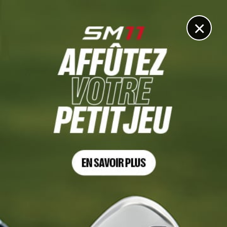
DIGITAL
LE MÉDIA
DU GOLF
×
MATÉRIEL
Titleist dévoile les wedges Vokey SM11, une nouvelle
référence du jeu de wedge
19 JANVIER 2026