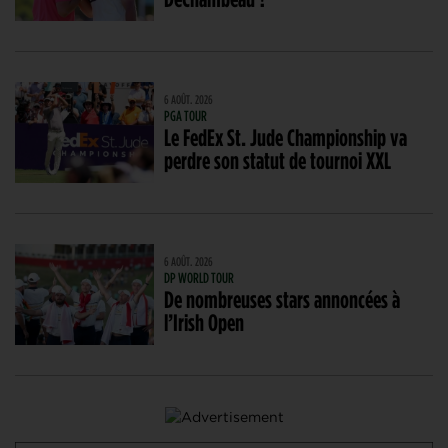
6 AOÛT. 2026
PGA TOUR
Le FedEx St. Jude Championship va
perdre son statut de tournoi XXL
6 AOÛT. 2026
DP WORLD TOUR
De nombreuses stars annoncées à
l’Irish Open