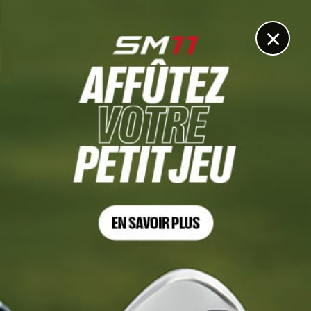
DIGITAL
LE MÉDIA
DU GOLF
×