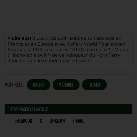
U.S. Kids Golf renforce son ancrage en
> Lire aussi :
France et en Europe avec Golfers World
Pour Adrien
Saddier, le PGA Tour, « c’est 1 000 fois mieux ! »
Vidéo
: l’incroyable swing de ce vainqueur du Korn Ferry
Tour, unique au monde mais efficace !
MOTS-CLÉS :
BALLES
MATÉRIEL
TITLEIST
PARTAGER CET ARTICLE
FACEBOOK
X
LINKEDIN
E-MAIL