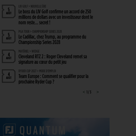
LIV GOLF > NOUVELLE ÈRE
5
Le boss du LIV Golf confirme un accord de 250
AOÛT
millions de dollars avec un investisseur dont le
nom reste… secret !
PGA TOUR > CHAMPIONSHIP SERIES 2028
5
Le Cadillac, chez Trump, au programme du
AOÛT
Championship Series 2028
MATÉRIEL > WEDGE
4
Cleveland RTZ 2 : Roger Cleveland remet sa
AOÛT
signature au cœur du petit jeu
RYDER CUP 2027 > MODE D'EMPLOI
4
Team Europe : Comment se qualifier pour la
AOÛT
prochaine Ryder Cup ?
GOLF EN FRANCE > LIEU UNIQUE
<
1 / 3
>
4
L’Évian Resort Golf Club Academy célèbre 20 ans
AOÛT
d’excellence, d’innovation et de transmission
PGA TOUR > ENJEUX
4
Fin de saison du PGA Tour : Mode d’emploi
AOÛT
SAVOIR VIVRE > LA COMPLAINTE DU GOLFEUR
4
Etiquette : ne cherchez pas d’excuse, tout le monde
AOÛT