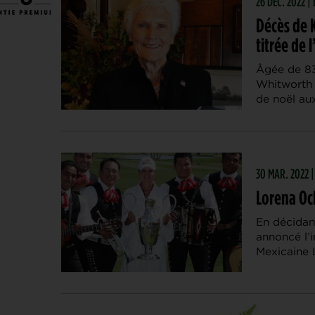
26 DÉC. 2022 |
Décès de 
titrée de l
Âgée de 8
Whitworth 
de noël aux
30 MAR. 2022 
Lorena Och
En décidan
annoncé l’i
Mexicaine 