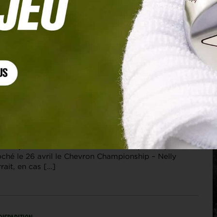
| LPGA
a, déjà aux portes du Hall of Fame
 le 7 juin dernier de l’U.S. Women’s Open – après
oché le 26 avril le Chevron Championship – Nelly
ait, en cas […]