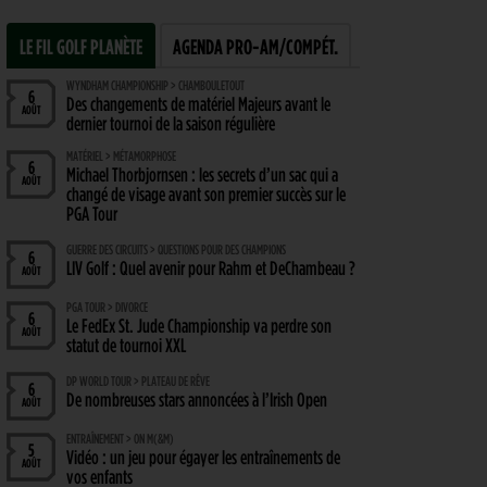
LE FIL GOLF PLANÈTE
AGENDA PRO-AM/COMPÉT.
WYNDHAM CHAMPIONSHIP > CHAMBOULETOUT
6
Des changements de matériel Majeurs avant le
AOÛT
dernier tournoi de la saison régulière
MATÉRIEL > MÉTAMORPHOSE
6
Michael Thorbjornsen : les secrets d’un sac qui a
AOÛT
changé de visage avant son premier succès sur le
PGA Tour
GUERRE DES CIRCUITS > QUESTIONS POUR DES CHAMPIONS
6
LIV Golf : Quel avenir pour Rahm et DeChambeau ?
AOÛT
PGA TOUR > DIVORCE
6
Le FedEx St. Jude Championship va perdre son
AOÛT
statut de tournoi XXL
DP WORLD TOUR > PLATEAU DE RÊVE
6
De nombreuses stars annoncées à l’Irish Open
AOÛT
ENTRAÎNEMENT > ON M(&M)
5
Vidéo : un jeu pour égayer les entraînements de
AOÛT
vos enfants