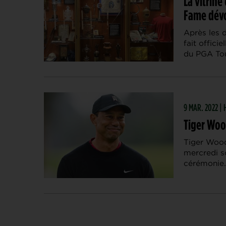
La vitrine
Fame dévo
Après les 
fait offic
du PGA Tour
9 MAR. 2022 | 
Tiger Wood
Tiger Wood
mercredi so
cérémonie. 