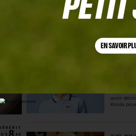
Les articles
Hall of Fame
24 JUIN. 2026 
Nelly Kord
Victorieuse
avoir décr
Korda pourr