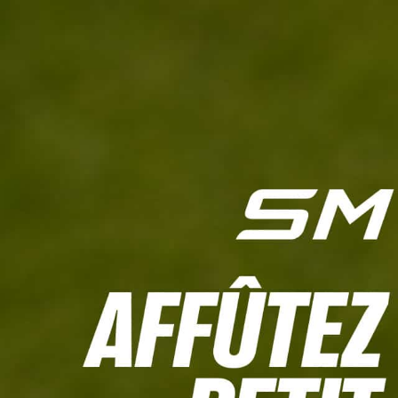
L'HEBDO
CALCULETTE WHS
JEU CONCOURS
À LA UNE
LIVE SCORING
TOUTE L'INFO
MATÉRIE