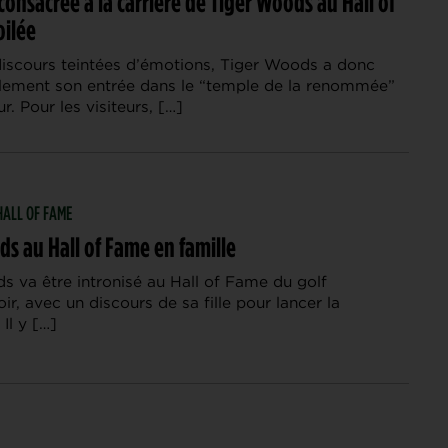
 consacrée à la carrière de Tiger Woods au Hall of
ilée
discours teintées d’émotions, Tiger Woods a donc
iellement son entrée dans le “temple de la renommée”
. Pour les visiteurs, […]
HALL OF FAME
s au Hall of Fame en famille
s va être intronisé au Hall of Fame du golf
ir, avec un discours de sa fille pour lancer la
Il y […]