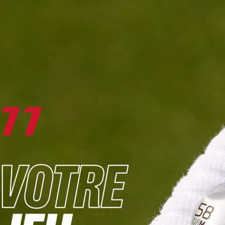
DIGITAL
LE MÉDIA
DU GOLF
L
JOUER & PROGRESSER
PARCOURS & DESTINATIONS
BIBLI