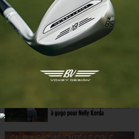
Un record de longévité battu !
13 JUIN. 2026 | DOW CHAMPIONSHIP, TOUR 2
Un duo surprise en tête dans le
Michigan, Korda en embuscade,
Boutier miraculée
8 JUIN. 2026 | LPGA
A 27 ans seulement, déjà des records
à gogo pour Nelly Korda