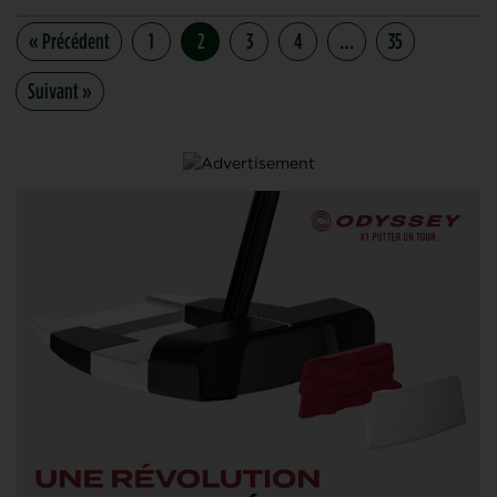
« Précédent
1
2
3
4
…
35
Suivant »