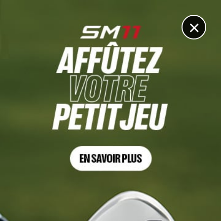
DIGITAL
LE MÉDIA
DU GOLF
×
Les articles
LPGA
13 JUIN. 2026 | LPGA