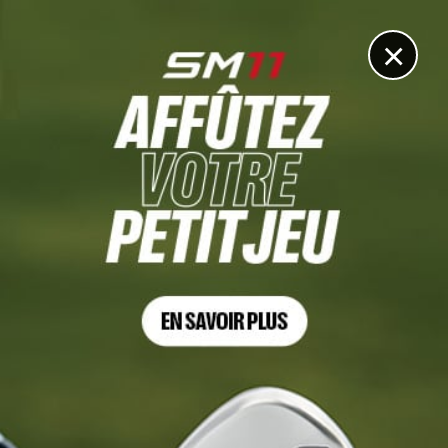
DIGITAL
LE MÉDIA
DU GOLF
×
QUALIFYING SCHOOL 2022 – FINAL STAGE
Agathe Laisné et Anaïs Meyssonnier sur la tangente à
mi-parcours
3 DÉCEMBRE 2022