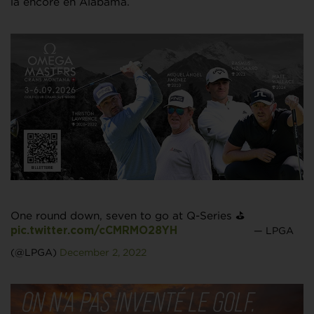
là encore en Alabama.
One round down, seven to go at Q-Series ⛳️
— LPGA
pic.twitter.com/cCMRMO28YH
(@LPGA)
December 2, 2022