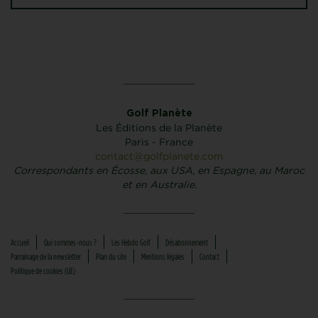
Golf Planète
Les Éditions de la Planète
Paris - France
contact@golfplanete.com
Correspondants en Écosse, aux USA, en Espagne, au Maroc
et en Australie.
Accueil
Qui sommes-nous ?
Les Hebdo Golf
Désabonnement
Parrainage de la newsletter
Plan du site
Mentions légales
Contact
Politique de cookies (UE)