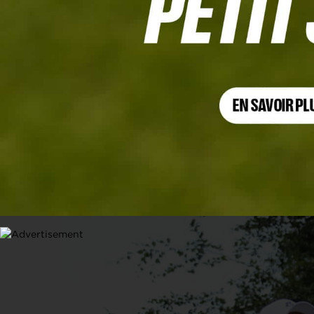
INTERVIEW
Alexander Levy : « Envie de regoûter
20 JUIN 2024