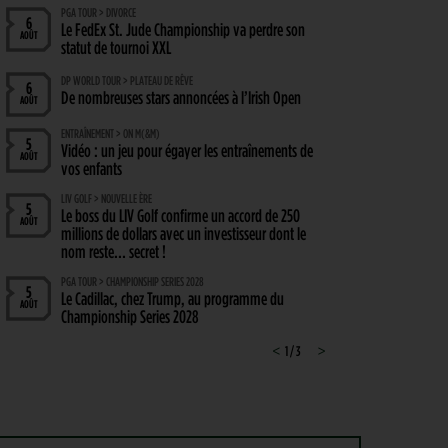
PGA TOUR > DIVORCE
6
Le FedEx St. Jude Championship va perdre son
AOÛT
statut de tournoi XXL
DP WORLD TOUR > PLATEAU DE RÊVE
6
De nombreuses stars annoncées à l’Irish Open
AOÛT
ENTRAÎNEMENT > ON M(&M)
5
Vidéo : un jeu pour égayer les entraînements de
AOÛT
vos enfants
LIV GOLF > NOUVELLE ÈRE
5
Le boss du LIV Golf confirme un accord de 250
AOÛT
millions de dollars avec un investisseur dont le
nom reste… secret !
PGA TOUR > CHAMPIONSHIP SERIES 2028
5
Le Cadillac, chez Trump, au programme du
AOÛT
Championship Series 2028
MATÉRIEL > WEDGE
<
1 / 3
>
4
Cleveland RTZ 2 : Roger Cleveland remet sa
AOÛT
signature au cœur du petit jeu
RYDER CUP 2027 > MODE D'EMPLOI
4
Team Europe : Comment se qualifier pour la
AOÛT
prochaine Ryder Cup ?