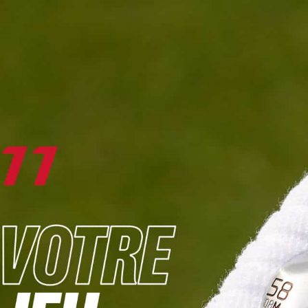
DIGITAL
LE MÉDIA
DU GOLF
L
JOUER & PROGRESSER
PARCOURS & DESTINATIONS
BIBLI