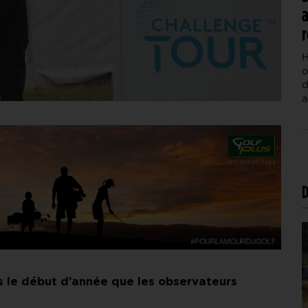
a
r
H
o
d
a
D
s le début d’année que les observateurs