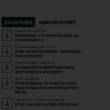
LE FIL GOLF PLANÈTE
AGENDA PRO-AM/COMPÉT.
SOLHEIM CUP 2026 > FRENCH TOUCH
7
Nastasia Nadaud : « Un moment très spécial, que
AOÛT
je n’oublierai jamais »
WYNDHAM CHAMPIONSHIP, TOUR 1 > PGA TOUR
7
Hossler veut briser la malédiction, Saddier fringant,
AOÛT
Pavon serre les dents
WYNDHAM CHAMPIONSHIP > CHAMBOULETOUT
6
Des changements de matériel Majeurs avant le
AOÛT
dernier tournoi de la saison régulière
MATÉRIEL > MÉTAMORPHOSE
6
Michael Thorbjornsen : les secrets d’un sac qui a
AOÛT
changé de visage avant son premier succès sur le
PGA Tour
GUERRE DES CIRCUITS > QUESTIONS POUR DES CHAMPIONS
6
LIV Golf : Quel avenir pour Rahm et DeChambeau ?
AOÛT