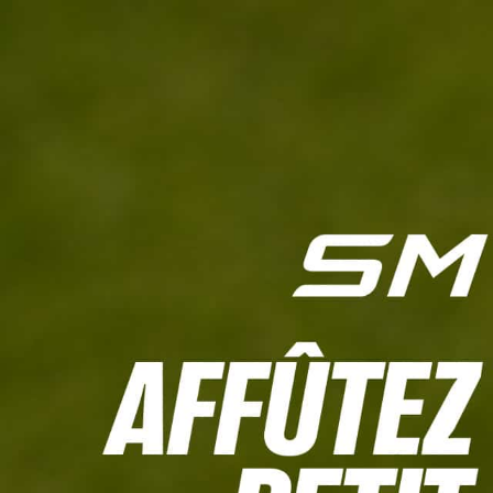
L'HEBDO
CALCULETTE WHS
JEU CONCOURS
À LA UNE
LIVE SCORING
TOUTE L'INFO
MATÉRIE