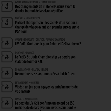
WYNDHAM CHAMPIONSHIP > CHAMBOULETOUT
6
Des changements de matériel Majeurs avant le
AOÛT
dernier tournoi de la saison régulière
MATÉRIEL > MÉTAMORPHOSE
6
Michael Thorbjornsen : les secrets d’un sac qui a
AOÛT
changé de visage avant son premier succès sur le
PGA Tour
GUERRE DES CIRCUITS > QUESTIONS POUR DES CHAMPIONS
6
LIV Golf : Quel avenir pour Rahm et DeChambeau ?
AOÛT
PGA TOUR > DIVORCE
6
Le FedEx St. Jude Championship va perdre son
AOÛT
statut de tournoi XXL
DP WORLD TOUR > PLATEAU DE RÊVE
6
De nombreuses stars annoncées à l’Irish Open
AOÛT
ENTRAÎNEMENT > ON M(&M)
5
Vidéo : un jeu pour égayer les entraînements de
AOÛT
vos enfants
LIV GOLF > NOUVELLE ÈRE
5
Le boss du LIV Golf confirme un accord de 250
AOÛT
millions de dollars avec un investisseur dont le