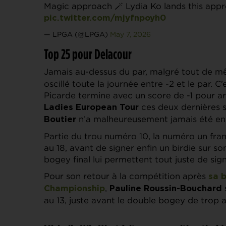
Magic approach 🪄 Lydia Ko lands this appro
pic.twitter.com/mjyfnpoyh0
— LPGA (@LPGA)
May 7, 2026
Top 25 pour Delacour
Jamais au-dessus du par, malgré tout de 
oscillé toute la journée entre -2 et le par. C
Picarde termine avec un score de -1 pour arr
ces deux dernières s
Ladies European Tour
n’a malheureusement jamais été en
Boutier
Partie du trou numéro 10, la numéro un fran
au 18, avant de signer enfin un birdie sur so
bogey final lui permettent tout juste de sig
Pour son retour à la compétition après
sa 
,
Championship
Pauline Roussin-Bouchard
au 13, juste avant le double bogey de trop a