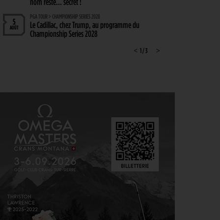
nom reste… secret !
PGA TOUR > CHAMPIONSHIP SERIES 2028
5
Le Cadillac, chez Trump, au programme du
AOÛT
Championship Series 2028
MATÉRIEL > WEDGE
<
1 / 3
>
4
Cleveland RTZ 2 : Roger Cleveland remet sa
AOÛT
signature au cœur du petit jeu
RYDER CUP 2027 > MODE D'EMPLOI
4
Team Europe : Comment se qualifier pour la
AOÛT
prochaine Ryder Cup ?
GOLF EN FRANCE > LIEU UNIQUE
4
L’Évian Resort Golf Club Academy célèbre 20 ans
AOÛT
d’excellence, d’innovation et de transmission
PGA TOUR > ENJEUX
4
Fin de saison du PGA Tour : Mode d’emploi
AOÛT
SAVOIR VIVRE > LA COMPLAINTE DU GOLFEUR
4
Etiquette : ne cherchez pas d’excuse, tout le monde
AOÛT
s’en fiche !
SOLHEIM CUP 2026 > CHOIX
4
Solheim Cup 2026 : ces cinq joueuses qui restent à
AOÛT