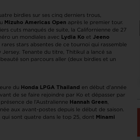
atre birdies sur ses cinq derniers trous,
du
après le premier tour.
Mizuho Americas Open
ers cuts manqués de suite, la Californienne de 27
méro un mondiales avec
et
Lydia Ko
Jeeno
s rares stars absentes de ce tournoi qui rassemble
rsey. Tenante du titre, Thitikul a lancé sa
n beauté son parcours aller (deux birdies et un
ueure du
en début d’année
Honda LPGA Thailand
ant de se faire rejoindre par Ko et dépasser par
 présence de l’Australienne
,
Hannah Green
née aux avant-postes depuis le début de saison.
s qui sont quatre dans le top 25, dont
Minami