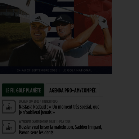
LE FIL GOLF PLANÈTE
AGENDA PRO-AM/COMPÉT.
SOLHEIM CUP 2026 > FRENCH TOUCH
7
Nastasia Nadaud : « Un moment très spécial, que
AOÛT
je n’oublierai jamais »
WYNDHAM CHAMPIONSHIP, TOUR 1 > PGA TOUR
7
Hossler veut briser la malédiction, Saddier fringant,
AOÛT
Pavon serre les dents