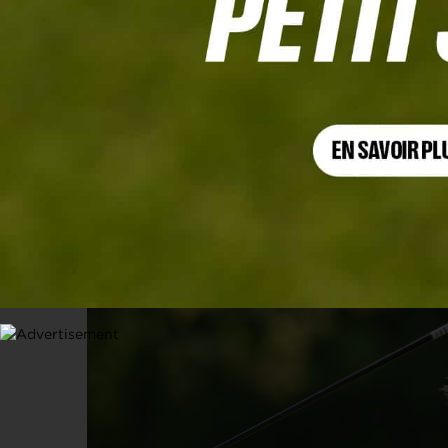
MIZUHO AMERICAS OPEN, TOUR 1
Andrea Lee devant les stars, Perrine
8 MAI 2026