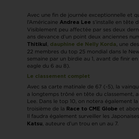
Avec une fin de journée exceptionnelle et qu
l’Américaine
s’installe en tête 
Andrea Lee
Visiblement peu affectée par ses deux derni
ans devance d’un point deux anciennes nu
,
, une de
Thitikul
dauphine de
Nelly Korda
22 membres du top 25 mondial dans le New Je
semaine par un birdie au 1, avant de finir e
eagle du 6 au 8).
Le classement complet
Avec sa carte matinale de 67 (-5), la vainq
a longtemps trôné en tête du classement, av
Lee. Dans le top 10, on notera également la
troisième de la
et abon
Race to CME Globe
Il faudra également surveiller les Japonaise
, auteure d’un trou en un au 7.
Katsu