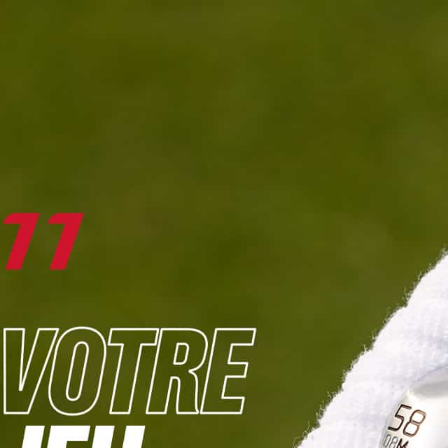
DIGITAL
LE MÉDIA
DU GOLF
L
JOUER & PROGRESSER
PARCOURS & DESTINATIONS
BIBLI