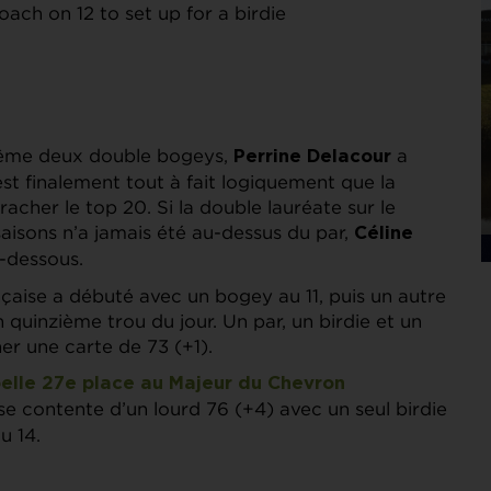
ach on 12 to set up for a birdie
même deux double bogeys,
a
Perrine Delacour
’est finalement tout à fait logiquement que la
acher le top 20. Si la double lauréate sur le
aisons n’a jamais été au-dessus du par,
Céline
-dessous.
çaise a débuté avec un bogey au 11, puis un autre
n quinzième trou du jour. Un par, un birdie et un
ner une carte de 73 (+1).
belle 27e place au Majeur du Chevron
se contente d’un lourd 76 (+4) avec un seul birdie
u 14.