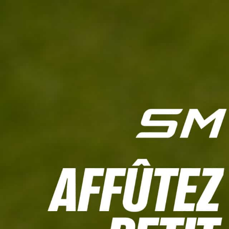
L'HEBDO
CALCULETTE WHS
JEU CONCOURS
À LA UNE
LIVE SCORING
TOUTE L'INFO
MATÉRIE