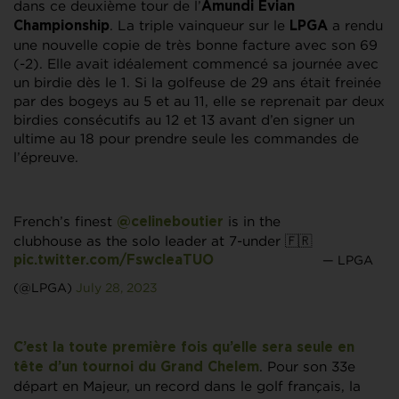
dans ce deuxième tour de l’
Amundi Evian
. La triple vainqueur sur le
a rendu
Championship
LPGA
une nouvelle copie de très bonne facture avec son 69
(-2). Elle avait idéalement commencé sa journée avec
un birdie dès le 1. Si la golfeuse de 29 ans était freinée
par des bogeys au 5 et au 11, elle se reprenait par deux
birdies consécutifs au 12 et 13 avant d’en signer un
ultime au 18 pour prendre seule les commandes de
l’épreuve.
French’s finest
is in the
@celineboutier
clubhouse as the solo leader at 7-under 🇫🇷
— LPGA
pic.twitter.com/FswcleaTUO
(@LPGA)
July 28, 2023
C’est la toute première fois qu’elle sera seule en
. Pour son 33e
tête d’un tournoi du Grand Chelem
départ en Majeur, un record dans le golf français, la