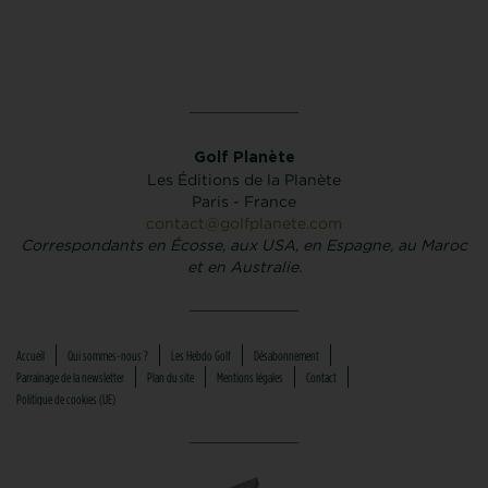
Golf Planète
Les Éditions de la Planète
Paris - France
contact@golfplanete.com
Correspondants en Écosse, aux USA, en Espagne, au Maroc
et en Australie.
Accueil
Qui sommes-nous ?
Les Hebdo Golf
Désabonnement
Parrainage de la newsletter
Plan du site
Mentions légales
Contact
Politique de cookies (UE)