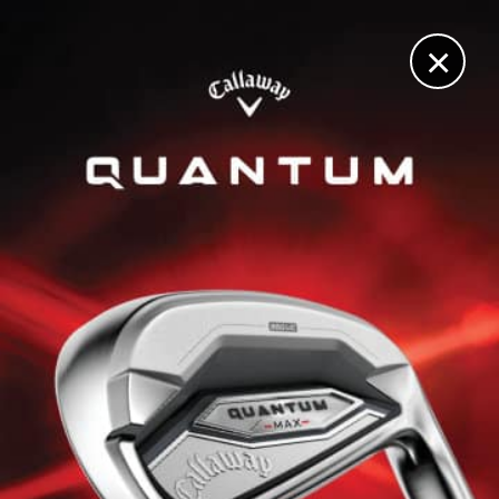
DIGITAL
LE MÉDIA
DU GOLF
×
AMUNDI EVIAN CHAMPIONSHIP, TOUR 2
Céline Boutier prend les commandes, Pauline Roussin-
Bouchard miraculée !
28 JUILLET 2023