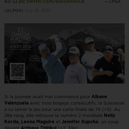
Ko! 💥
— LPGA
pic.twitter.com/wavUenAvCb
(@LPGA)
July 28, 2023
Si la journée avait mal commencé pour
Albane
avec trois bogeys consécutifs, la Suissesse
Valenzuela
a su serrer le jeu pour une carte finale de 74 (+3). Au
28e rang, elle retrouve la numéro 2 mondiale
Nelly
et
, un coup
Korda, Leona Maguire
Jennifer Kupcho
devant
(+2, 39e).
Atthaya Thitikul