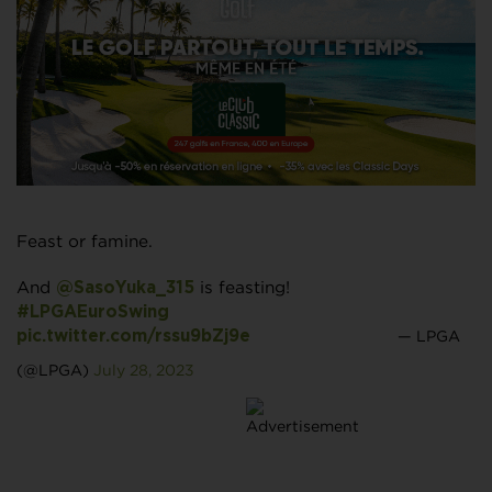
Feast or famine.
And
is feasting!
@SasoYuka_315
#LPGAEuroSwing
— LPGA
pic.twitter.com/rssu9bZj9e
(@LPGA)
July 28, 2023