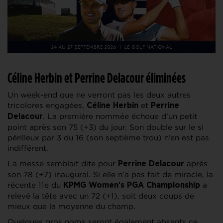
Céline Herbin et Perrine Delacour éliminées
Un week-end que ne verront pas les deux autres
tricolores engagées,
et
Céline Herbin
Perrine
. La première nommée échoue d’un petit
Delacour
point après son 75 (+3) du jour. Son double sur le si
périlleux par 3 du 16 (son septième trou) n’en est pas
indifférent.
La messe semblait dite pour
après
Perrine Delacour
son 78 (+7) inaugural. Si elle n’a pas fait de miracle, la
récente 11e du
a
KPMG
Women’s PGA Championship
relevé la tête avec un 72 (+1), soit deux coups de
mieux que la moyenne du champ.
Quelques gros noms seront également absents ce