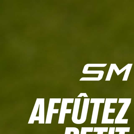
L'HEBDO
CALCULETTE WHS
JEU CONCOURS
À LA UNE
LIVE SCORING
TOUTE L'INFO
MATÉRIE