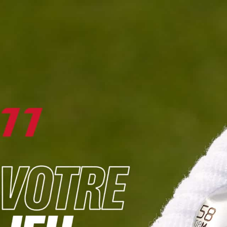
DIGITAL
LE MÉDIA
DU GOLF
L
JOUER & PROGRESSER
PARCOURS & DESTINATIONS
BIBLI