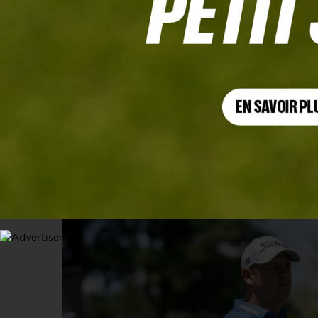
SDC CHAMPIONSHIP, TOUR 4
Daniel Van Tonder remonte 7 coups e
au pied du podium
26 JANVIER 2025