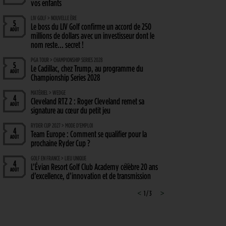
vos enfants
LIV GOLF > NOUVELLE ÈRE
5
Le boss du LIV Golf confirme un accord de 250
AOÛT
millions de dollars avec un investisseur dont le
nom reste… secret !
PGA TOUR > CHAMPIONSHIP SERIES 2028
5
Le Cadillac, chez Trump, au programme du
AOÛT
Championship Series 2028
MATÉRIEL > WEDGE
4
Cleveland RTZ 2 : Roger Cleveland remet sa
AOÛT
signature au cœur du petit jeu
RYDER CUP 2027 > MODE D'EMPLOI
4
Team Europe : Comment se qualifier pour la
AOÛT
prochaine Ryder Cup ?
GOLF EN FRANCE > LIEU UNIQUE
4
L’Évian Resort Golf Club Academy célèbre 20 ans
AOÛT
d’excellence, d’innovation et de transmission
PGA TOUR > ENJEUX
<
1 / 3
>
4
Fin de saison du PGA Tour : Mode d’emploi
AOÛT
SAVOIR VIVRE > LA COMPLAINTE DU GOLFEUR
4