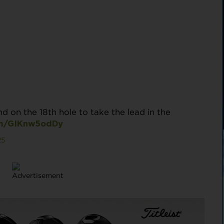
d on the 18th hole to take the lead in the
com/GIKnw5odDy
25