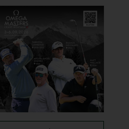
Etiquette : ne cherchez pas d’excuse, tout le monde
AOÛT
s’en fiche !
SOLHEIM CUP 2026 > CHOIX
4
Solheim Cup 2026 : ces cinq joueuses qui restent à
AOÛT
quai malgré leur candidature
SOLHEIM CUP 2026 > QUALIFIÉES !
4
Angel Yin et Jennifer Kupcho rejoignent Nelly
AOÛT
Korda dans la liste des qualifiées pour la Solheim
Cup 2026
PGA TOUR > PÉPITE
4
Qui est Tommy Morrison, la nouvelle pépite qui
AOÛT
s’apprête à débarquer sur le PGA Tour ?
WYNDHAM CHAMPIONSHIP > FEDEXCUP
4
FedExCup : Bradley, Day, Koepka, Finau… Pavon
AOÛT
et Saddier jouent gros au Wyndham Championship
WYNDHAM CHAMPIONSHIP > PGA TOUR
4
Patrick Cantlay et Michael Thorbjornsen renoncent
AOÛT
au Wyndham Championship
SOLHEIM CUP 2026 > TOUCHE FRANÇAISE
3
Deux Françaises dans l’équipe européenne de
AOÛT
Solheim Cup