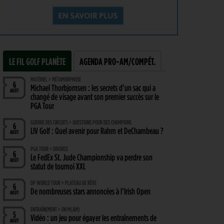
LE FIL GOLF PLANÈTE
AGENDA PRO-AM/COMPÉT.
MATÉRIEL > MÉTAMORPHOSE
6
Michael Thorbjornsen : les secrets d’un sac qui a
AOÛT
changé de visage avant son premier succès sur le
PGA Tour
GUERRE DES CIRCUITS > QUESTIONS POUR DES CHAMPIONS
6
LIV Golf : Quel avenir pour Rahm et DeChambeau ?
AOÛT
PGA TOUR > DIVORCE
6
Le FedEx St. Jude Championship va perdre son
AOÛT
statut de tournoi XXL
DP WORLD TOUR > PLATEAU DE RÊVE
6
De nombreuses stars annoncées à l’Irish Open
AOÛT
ENTRAÎNEMENT > ON M(&M)
5
Vidéo : un jeu pour égayer les entraînements de
AOÛT