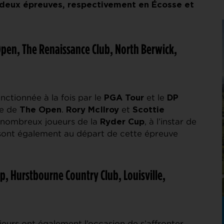
deux épreuves, respectivement en Écosse et
Open, The Renaissance Club, North Berwick,
anctionnée à la fois par le
et le
PGA Tour
DP
ne de
.
et
The Open
Rory McIlroy
Scottie
 nombreux joueurs de la
, à l’instar de
Ryder Cup
 sont également au départ de cette épreuve
, Hurstbourne Country Club, Louisville,
eurs ont également l’occasion de s’affronter