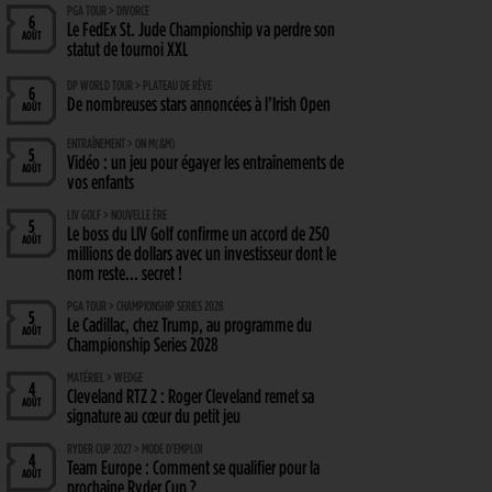
PGA TOUR > DIVORCE
6
Le FedEx St. Jude Championship va perdre son
AOÛT
statut de tournoi XXL
DP WORLD TOUR > PLATEAU DE RÊVE
6
De nombreuses stars annoncées à l’Irish Open
AOÛT
ENTRAÎNEMENT > ON M(&M)
5
Vidéo : un jeu pour égayer les entraînements de
AOÛT
vos enfants
LIV GOLF > NOUVELLE ÈRE
5
Le boss du LIV Golf confirme un accord de 250
AOÛT
millions de dollars avec un investisseur dont le
nom reste… secret !
PGA TOUR > CHAMPIONSHIP SERIES 2028
5
Le Cadillac, chez Trump, au programme du
AOÛT
Championship Series 2028
MATÉRIEL > WEDGE
4
Cleveland RTZ 2 : Roger Cleveland remet sa
AOÛT
signature au cœur du petit jeu
RYDER CUP 2027 > MODE D'EMPLOI
4
Team Europe : Comment se qualifier pour la
AOÛT
prochaine Ryder Cup ?