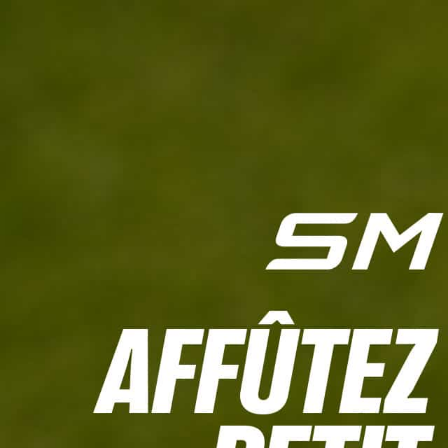
L'HEBDO
CALCULETTE WHS
JEU CONCOURS
À LA UNE
LIVE SCORING
TOUTE L'INFO
MATÉRIE