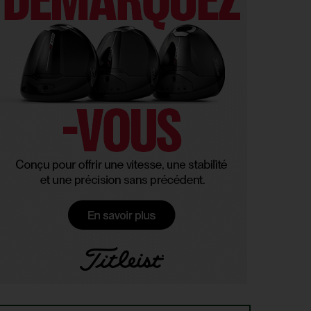
et Saddier jouent gros au Wyndham Championship
WYNDHAM CHAMPIONSHIP > PGA TOUR
4
Patrick Cantlay et Michael Thorbjornsen renoncent
AOÛT
au Wyndham Championship
SOLHEIM CUP 2026 > TOUCHE FRANÇAISE
3
Deux Françaises dans l’équipe européenne de
AOÛT
Solheim Cup
MATÉRIEL > BALLES
3
Pourquoi voir la vie en jaune sur les parcours ?
AOÛT
VIDÉO > C'EST L'AMÉRIQUE
3
Donald Trump se vante d’avoir gagné un tournoi
AOÛT
grâce à son talent « que les autres n’ont pas »
TOURNOIS PROS > À SUIVRE
3
Dernière chance pour Matthieu Pavon et Adrien
AOÛT
Saddier au programme de la semaine
UTAH CHAMPIONSHIP, TOUR 4 > KORN FERRY TOUR
3
Derek Hitchner le meilleur des cinq, week-end
AOÛT
parfait pour Jérémy Gandon
MATÉRIEL > SUCCESS STORY
3
JuCad : comment une entreprise familiale
AOÛT