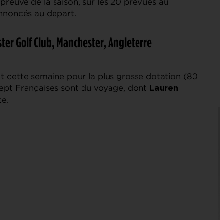
reuve de la saison, sur les 20 prévues au
annoncés au départ.
er Golf Club, Manchester, Angleterre
t cette semaine pour la plus grosse dotation (80
 Sept Françaises sont du voyage, dont
Lauren
te.