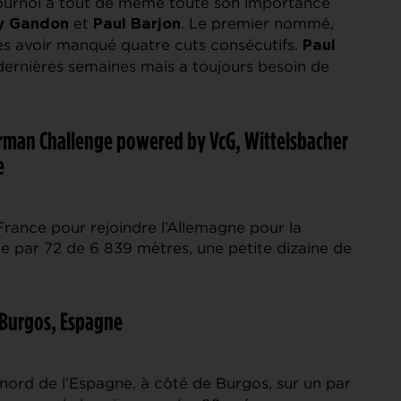
ournoi a tout de même toute son importance
et
. Le premier nommé,
y Gandon
Paul Barjon
rès avoir manqué quatre cuts consécutifs.
Paul
dernières semaines mais a toujours besoin de
erman Challenge powered by VcG, Wittelsbacher
e
France pour rejoindre l’Allemagne pour la
de par 72 de 6 839 mètres, une petite dizaine de
a, Burgos, Espagne
 nord de l’Espagne, à côté de Burgos, sur un par