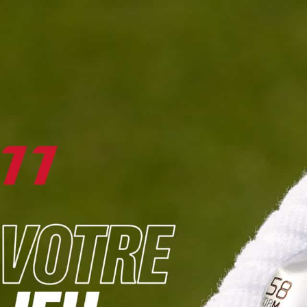
DIGITAL
LE MÉDIA
DU GOLF
L
JOUER & PROGRESSER
PARCOURS & DESTINATIONS
BIBLI