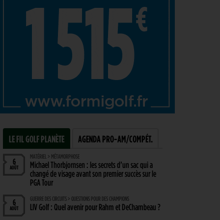
LE FIL GOLF PLANÈTE
AGENDA PRO-AM/COMPÉT.
MATÉRIEL > MÉTAMORPHOSE
6
Michael Thorbjornsen : les secrets d’un sac qui a
AOÛT
changé de visage avant son premier succès sur le
PGA Tour
GUERRE DES CIRCUITS > QUESTIONS POUR DES CHAMPIONS
6
LIV Golf : Quel avenir pour Rahm et DeChambeau ?
AOÛT