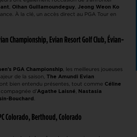
,
,
lant
Oihan Guillamoundeguy
Jeong Weon Ko
ance. À la clé, un accès direct au PGA Tour en
ian Championship, Evian Resort Golf Club, Évian-
, les meilleures joueuses
n’s PGA Championship
jeur de la saison,
The
Amundi Evian
 sont bien entendu présentes, tout comme
Céline
 accompagnée d’
,
Agathe Laisné
Nastasia
.
sin-Bouchard
TPC Colorado, Berthoud, Colorado