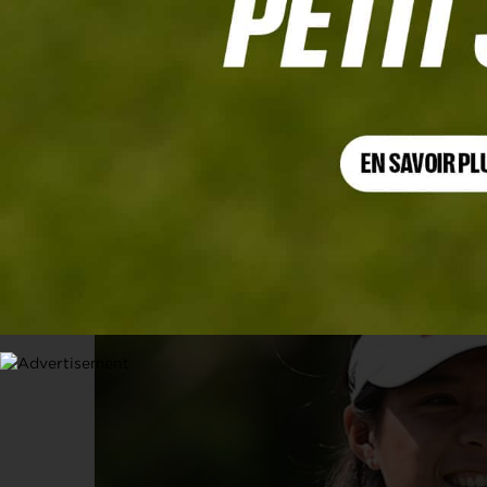
TOURNOIS PROS
Cinq Françaises à l’Amundi Evian 
PGA Tour-DP World Tour au program
6 JUILLET 2026