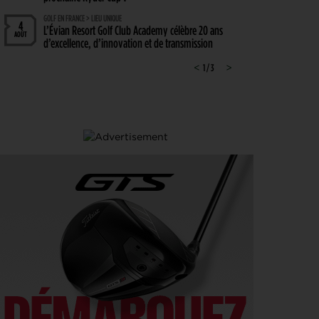
GOLF EN FRANCE > LIEU UNIQUE
4
L’Évian Resort Golf Club Academy célèbre 20 ans
AOÛT
d’excellence, d’innovation et de transmission
PGA TOUR > ENJEUX
<
1 / 3
>
4
Fin de saison du PGA Tour : Mode d’emploi
AOÛT
SAVOIR VIVRE > LA COMPLAINTE DU GOLFEUR
4
Etiquette : ne cherchez pas d’excuse, tout le monde
AOÛT
s’en fiche !
SOLHEIM CUP 2026 > CHOIX
4
Solheim Cup 2026 : ces cinq joueuses qui restent à
AOÛT
quai malgré leur candidature
SOLHEIM CUP 2026 > QUALIFIÉES !
4
Angel Yin et Jennifer Kupcho rejoignent Nelly
AOÛT
Korda dans la liste des qualifiées pour la Solheim
Cup 2026
PGA TOUR > PÉPITE
4
Qui est Tommy Morrison, la nouvelle pépite qui
AOÛT
s’apprête à débarquer sur le PGA Tour ?
WYNDHAM CHAMPIONSHIP > FEDEXCUP
4
FedExCup : Bradley, Day, Koepka, Finau… Pavon
AOÛT