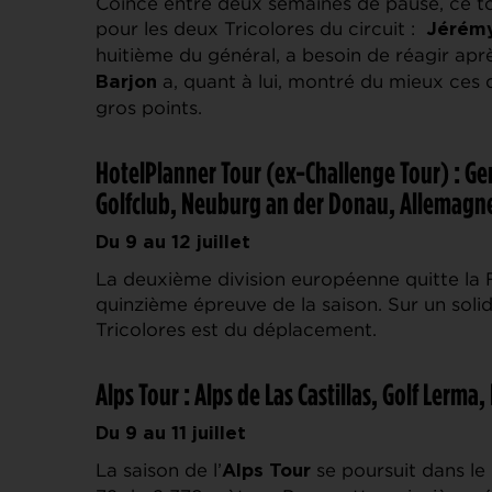
Coincé entre deux semaines de pause, ce t
pour les deux Tricolores du circuit :
Jérém
huitième du général, a besoin de réagir ap
a, quant à lui, montré du mieux ces 
Barjon
gros points.
HotelPlanner Tour (ex-Challenge Tour) : G
Golfclub, Neuburg an der Donau, Allemagn
Du 9 au 12 juillet
La deuxième division européenne quitte la 
quinzième épreuve de la saison. Sur un soli
Tricolores est du déplacement.
Alps Tour : Alps de Las Castillas, Golf Lerm
Du 9 au 11 juillet
La saison de l’
se poursuit dans le
Alps Tour