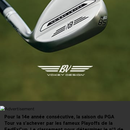
PARTAGER CET ARTICLE
FACEBOOK
X
LINKEDIN
E-MAIL
Pour la 14e année consécutive, la saison du PGA
Tour va s’achever par les fameux Playoffs de la
FedExCup. Le classement pour déterminer le n°1 de