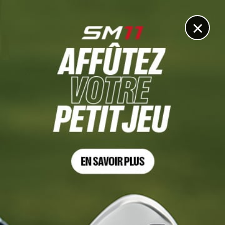
DIGITAL
LE MÉDIA
DU GOLF
×
FEDEXCUP MODE D'EMPLOI
Les Playoffs, comment ça marche
16 AOÛT 2020