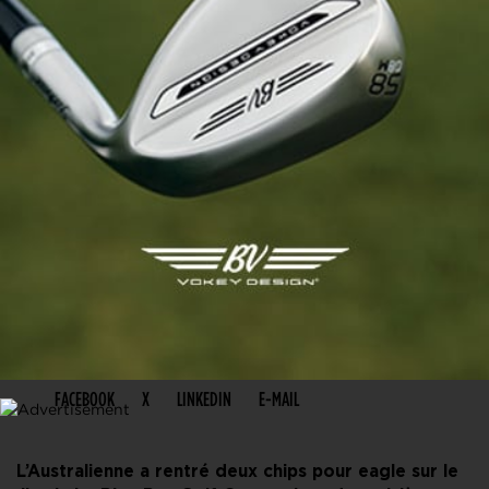
PARTAGER CET ARTICLE
FACEBOOK
X
LINKEDIN
E-MAIL
L’Australienne a rentré deux chips pour eagle sur le