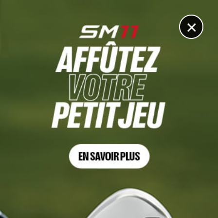
DIGITAL
LE MÉDIA
DU GOLF
×
BLUE BAY LPGA, TOUR 3
Deux chips pour eagle lors de la même partie pour
Minjee Lee
8 MARS 2025