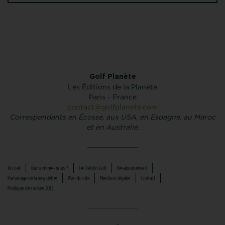
Golf Planète
Les Éditions de la Planète
Paris - France
contact@golfplanete.com
Correspondants en Écosse, aux USA, en Espagne, au Maroc
et en Australie.
Accueil
Qui sommes-nous ?
Les Hebdo Golf
Désabonnement
Parrainage de la newsletter
Plan du site
Mentions légales
Contact
Politique de cookies (UE)