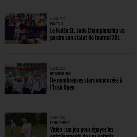
6 AOÛT. 2026
PGA TOUR
Le FedEx St. Jude Championship va
perdre son statut de tournoi XXL
6 AOÛT. 2026
DP WORLD TOUR
De nombreuses stars annoncées à
l’Irish Open
5 AOÛT. 2026
ENTRAÎNEMENT
Vidéo : un jeu pour égayer les
entraînements de vos enfants