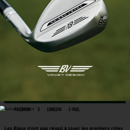
PARTAGER CET ARTICLE
FACEBOOK
X
LINKEDIN
E-MAIL
Les Bleus n’ont pas réussi à jouer les premiers rôles