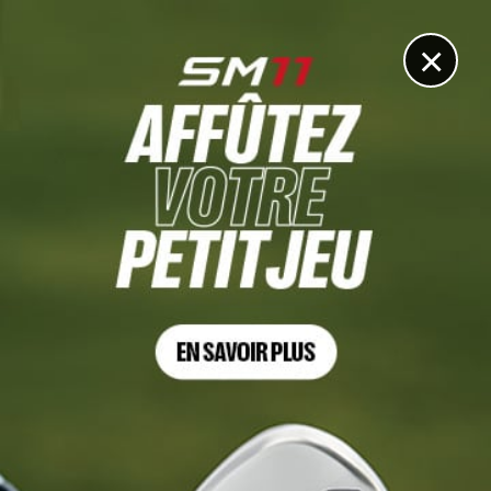
DIGITAL
LE MÉDIA
DU GOLF
×
CROARA ALPS OPEN 2023
Deux Tricolores dans le top 10 en Italie
10 JUIN 2023