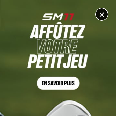
DIGITAL
LE MÉDIA
DU GOLF
×
ANDALUCIA CHALLENGE DE CADIZ, TOUR 3
Filippo Celli reprend seul les commandes. Martin
Couvra deuxième à un point…
10 JUIN 2023