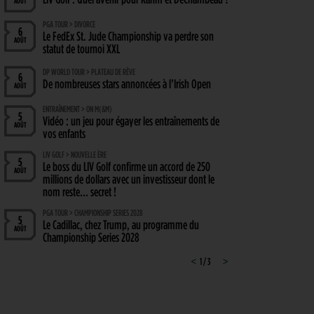
AOÛT
PGA TOUR > DIVORCE
6
Le FedEx St. Jude Championship va perdre son
AOÛT
statut de tournoi XXL
DP WORLD TOUR > PLATEAU DE RÊVE
6
De nombreuses stars annoncées à l’Irish Open
AOÛT
ENTRAÎNEMENT > ON M(&M)
5
Vidéo : un jeu pour égayer les entraînements de
AOÛT
vos enfants
LIV GOLF > NOUVELLE ÈRE
5
Le boss du LIV Golf confirme un accord de 250
AOÛT
millions de dollars avec un investisseur dont le
nom reste… secret !
PGA TOUR > CHAMPIONSHIP SERIES 2028
5
Le Cadillac, chez Trump, au programme du
AOÛT
Championship Series 2028
MATÉRIEL > WEDGE
<
1 / 3
>
4
Cleveland RTZ 2 : Roger Cleveland remet sa
AOÛT
signature au cœur du petit jeu
RYDER CUP 2027 > MODE D'EMPLOI
4