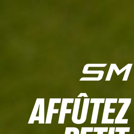
L'HEBDO
CALCULETTE WHS
JEU CONCOURS
À LA UNE
LIVE SCORING
TOUTE L'INFO
MATÉRIE