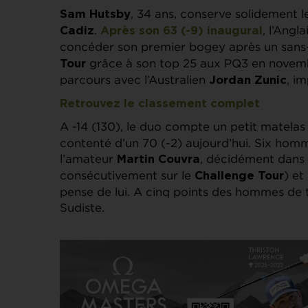
, 34 ans, conserve solidement 
Sam Hutsby
.
, l’Angl
Cadiz
Après son 63 (-9) inaugural
concéder son premier bogey après un sans
grâce à son top 25 aux PQ3 en novembr
Tour
parcours avec l’Australien
, i
Jordan Zunic
Retrouvez le classement complet
A -14 (130), le duo compte un petit matelas d
contenté d’un 70 (-2) aujourd’hui. Six homm
l’amateur
, décidément dans 
Martin Couvra
consécutivement sur le
) et
Challenge Tour
pense de lui. A cinq points des hommes de 
Sudiste.