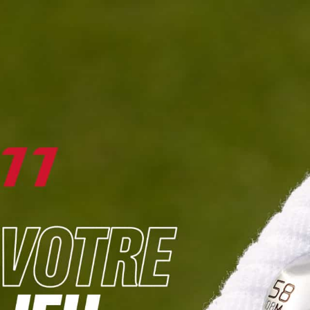
DIGITAL
LE MÉDIA
DU GOLF
L
JOUER & PROGRESSER
PARCOURS & DESTINATIONS
BIBLI