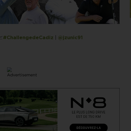
📈
|
#ChallengedeCadiz
@jzunic91