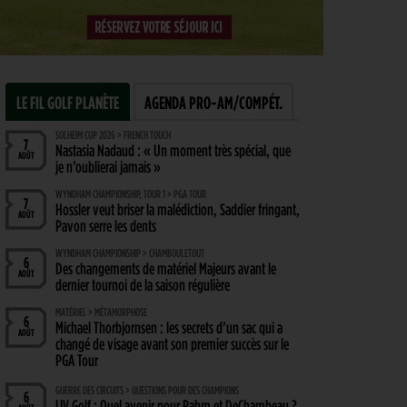
LE FIL GOLF PLANÈTE
AGENDA PRO-AM/COMPÉT.
SOLHEIM CUP 2026 > FRENCH TOUCH
7
Nastasia Nadaud : « Un moment très spécial, que
AOÛT
je n’oublierai jamais »
WYNDHAM CHAMPIONSHIP, TOUR 1 > PGA TOUR
7
Hossler veut briser la malédiction, Saddier fringant,
AOÛT
Pavon serre les dents
WYNDHAM CHAMPIONSHIP > CHAMBOULETOUT
6
Des changements de matériel Majeurs avant le
AOÛT
dernier tournoi de la saison régulière
MATÉRIEL > MÉTAMORPHOSE
6
Michael Thorbjornsen : les secrets d’un sac qui a
AOÛT
changé de visage avant son premier succès sur le
PGA Tour
GUERRE DES CIRCUITS > QUESTIONS POUR DES CHAMPIONS
6
LIV Golf : Quel avenir pour Rahm et DeChambeau ?