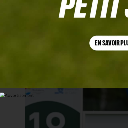
ANDALUCIA CHALLENGE DE CADIZ, TOUR 2
Sam Hutsby, toujours co-leader. M
9 JUIN 2023