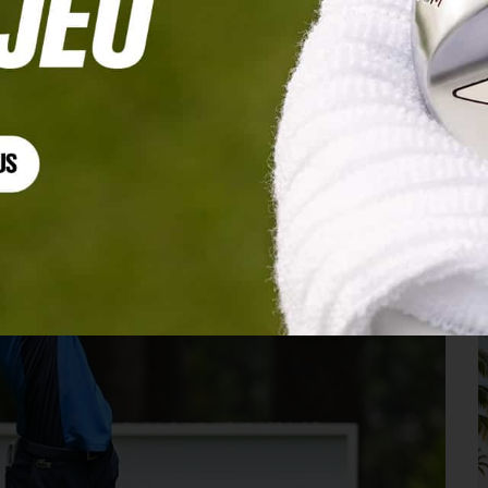
artin Couvra en embuscade…