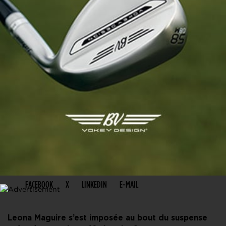
PARTAGER CET ARTICLE
FACEBOOK
X
LINKEDIN
E-MAIL
Leona Maguire s’est imposée au bout du suspense