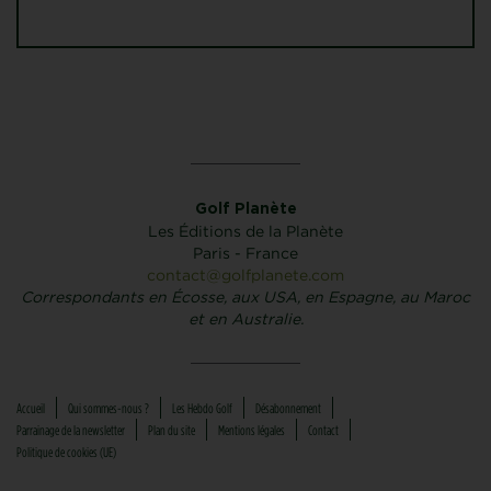
Golf Planète
Les Éditions de la Planète
Paris - France
contact@golfplanete.com
Correspondants en Écosse, aux USA, en Espagne, au Maroc
et en Australie.
Accueil
Qui sommes-nous ?
Les Hebdo Golf
Désabonnement
Parrainage de la newsletter
Plan du site
Mentions légales
Contact
Politique de cookies (UE)