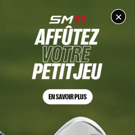
DIGITAL
LE MÉDIA
DU GOLF
×
ARAMCO TEAM SERIES LONDON, TOUR 3
Leona Maguire s’impose sur le fil, la Team Nadaud crée
la sensation !
5 JUILLET 2024