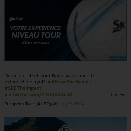
Nerves of steel from Nastasia Nadaud to
extend the playoff 👊
|
#RaiseOurGame
#SEETheImpact
— Ladies
pic.twitter.com/7DC002dckD
European Tour (@LETgolf)
July 5, 2024