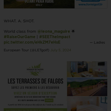
WHAT. A. SHOT.
World class from
🌟
@leona_maguire
|
#RaiseOurGame
#SEETheImpact
— Ladies
pic.twitter.com/eHkZM7eHsE
European Tour (@LETgolf)
July 5, 2024