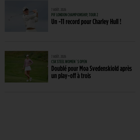
7 AOÛT. 2026
PIF LONDON CHAMPIONSHIP, TOUR 2
Un -11 record pour Charley Hull !
7 AOÛT. 2026
CSK STEEL WOMEN´S OPEN
Doublé pour Moa Svedenskiold après
un play-off à trois