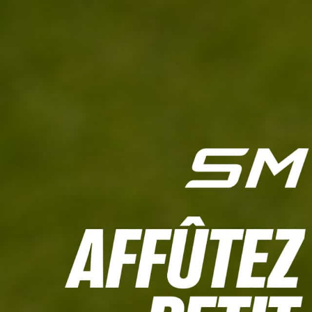
L'HEBDO
CALCULETTE WHS
JEU CONCOURS
À LA UNE
LIVE SCORING
TOUTE L'INFO
MATÉRIE