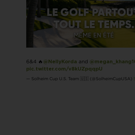
6&4 🔥
and
@NellyKorda
@megan_khang1
pic.twitter.com/v8kUZpqqpU
— Solheim Cup U.S. Team 🇺🇸 (@SolheimCupUSA)