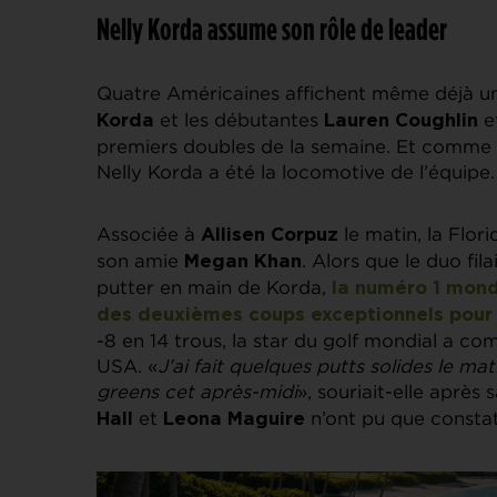
Nelly Korda assume son rôle de leader
Quatre Américaines affichent même déjà un
et les débutantes
e
Korda
Lauren Coughlin
premiers doubles de la semaine. Et comme 
Nelly Korda a été la locomotive de l’équipe.
Associée à
le matin, la Flor
Allisen Corpuz
son amie
. Alors que le duo fi
Megan Khan
putter en main de Korda,
la numéro 1 mond
des deuxièmes coups exceptionnels pour 
-8 en 14 trous, la star du golf mondial a c
USA. «
J’ai fait quelques putts solides le ma
greens cet après-midi
», souriait-elle après
et
n’ont pu que constat
Hall
Leona Maguire