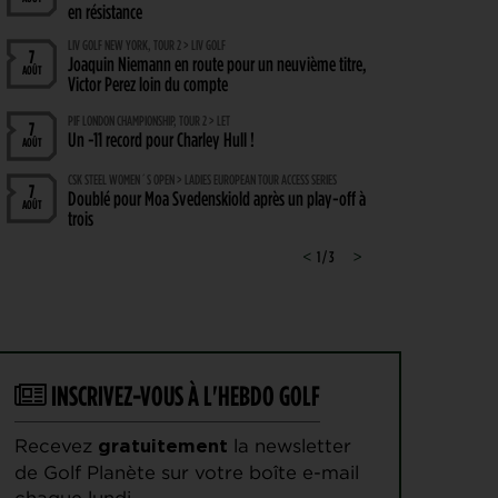
en résistance
LIV GOLF NEW YORK, TOUR 2 > LIV GOLF
7
Joaquin Niemann en route pour un neuvième titre,
AOÛT
Victor Perez loin du compte
PIF LONDON CHAMPIONSHIP, TOUR 2 > LET
7
Un -11 record pour Charley Hull !
AOÛT
CSK STEEL WOMEN´S OPEN > LADIES EUROPEAN TOUR ACCESS SERIES
7
Doublé pour Moa Svedenskiold après un play-off à
AOÛT
trois
SOLHEIM CUP 2026 > FRENCH TOUCH
<
1 / 3
>
7
Nastasia Nadaud : « Un moment très spécial, que
AOÛT
je n’oublierai jamais »
WYNDHAM CHAMPIONSHIP, TOUR 1 > PGA TOUR
7
Hossler veut briser la malédiction, Saddier fringant,
AOÛT
Pavon serre les dents
INSCRIVEZ-VOUS À L'HEBDO GOLF
WYNDHAM CHAMPIONSHIP > CHAMBOULETOUT
6
Des changements de matériel Majeurs avant le
AOÛT
dernier tournoi de la saison régulière
Recevez
la newsletter
gratuitement
MATÉRIEL > MÉTAMORPHOSE
de Golf Planète sur votre boîte e-mail
6
Michael Thorbjornsen : les secrets d’un sac qui a
AOÛT
chaque lundi.