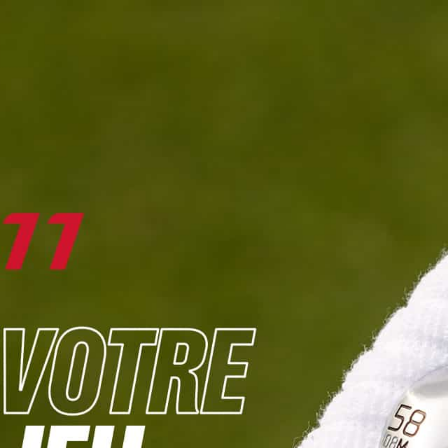
DIGITAL
LE MÉDIA
DU GOLF
L
JOUER & PROGRESSER
PARCOURS & DESTINATIONS
BIBLI