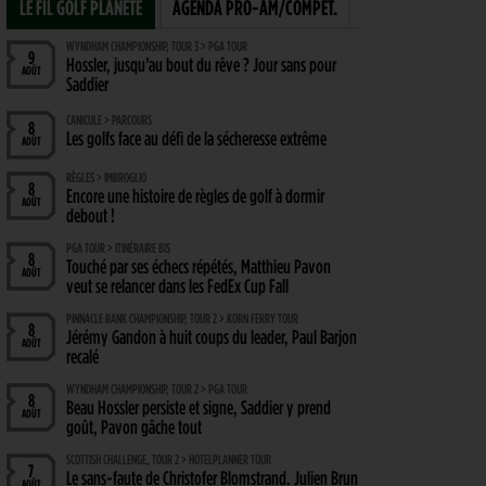
LE FIL GOLF PLANÈTE
AGENDA PRO-AM/COMPÉT.
WYNDHAM CHAMPIONSHIP, TOUR 3 > PGA TOUR
9
Hossler, jusqu’au bout du rêve ? Jour sans pour
AOÛT
Saddier
CANICULE > PARCOURS
8
Les golfs face au défi de la sécheresse extrême
AOÛT
RÈGLES > IMBROGLIO
8
Encore une histoire de règles de golf à dormir
AOÛT
debout !
PGA TOUR > ITINÉRAIRE BIS
8
Touché par ses échecs répétés, Matthieu Pavon
AOÛT
veut se relancer dans les FedEx Cup Fall
PINNACLE BANK CHAMPIONSHIP, TOUR 2 > KORN FERRY TOUR
8
Jérémy Gandon à huit coups du leader, Paul Barjon
AOÛT
recalé
WYNDHAM CHAMPIONSHIP, TOUR 2 > PGA TOUR
8
Beau Hossler persiste et signe, Saddier y prend
AOÛT
goût, Pavon gâche tout
SCOTTISH CHALLENGE, TOUR 2 > HOTELPLANNER TOUR
7
Le sans-faute de Christofer Blomstrand. Julien Brun
AOÛT