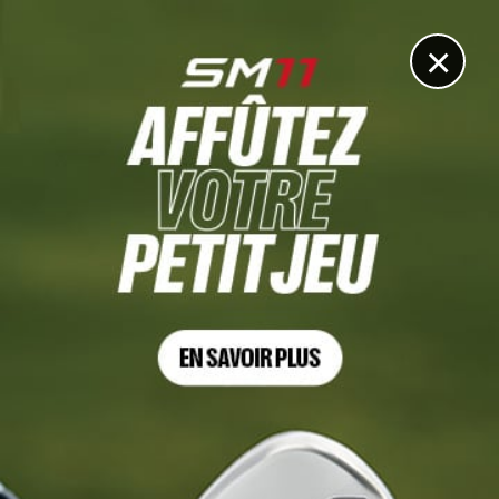
DIGITAL
LE MÉDIA
DU GOLF
×
AT&T PEBBLE BEACH PRO-AM
Les plus beaux coups du 60 de dingue de Wyndham
Clark à Pebble Beach
4 FÉVRIER 2024