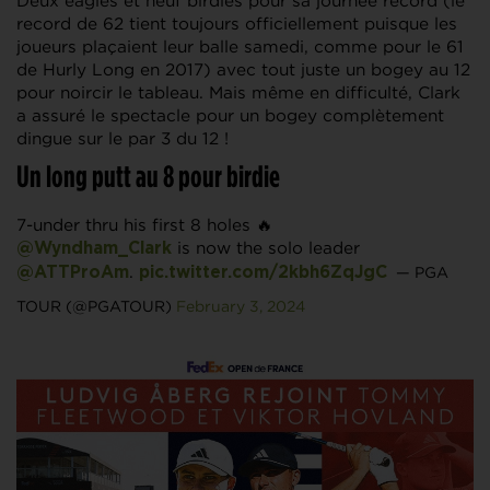
Deux eagles et neuf birdies pour sa journée record (le
record de 62 tient toujours officiellement puisque les
joueurs plaçaient leur balle samedi, comme pour le 61
de Hurly Long en 2017) avec tout juste un bogey au 12
pour noircir le tableau. Mais même en difficulté, Clark
a assuré le spectacle pour un bogey complètement
dingue sur le par 3 du 12 !
Un long putt au 8 pour birdie
7-under thru his first 8 holes 🔥
is now the solo leader
@Wyndham_Clark
.
— PGA
@ATTProAm
pic.twitter.com/2kbh6ZqJgC
TOUR (@PGATOUR)
February 3, 2024