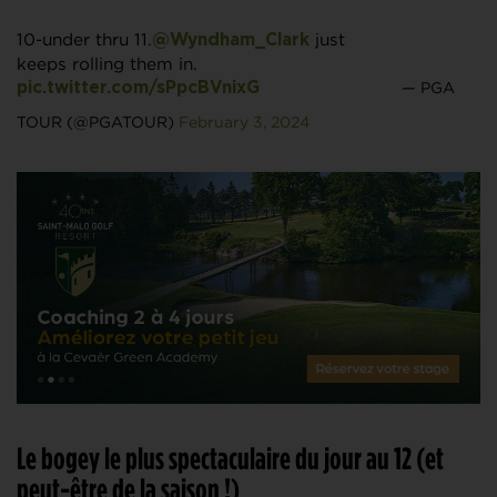
10-under thru 11.
just
@Wyndham_Clark
keeps rolling them in.
— PGA
pic.twitter.com/sPpcBVnixG
TOUR (@PGATOUR)
February 3, 2024
Le bogey le plus spectaculaire du jour au 12 (et
peut-être de la saison !)