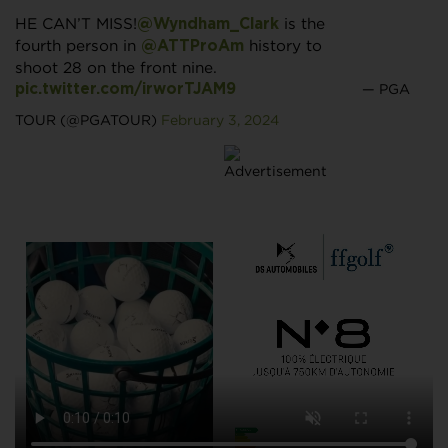
HE CAN’T MISS!
is the
@Wyndham_Clark
fourth person in
history to
@ATTProAm
shoot 28 on the front nine.
— PGA
pic.twitter.com/irworTJAM9
TOUR (@PGATOUR)
February 3, 2024