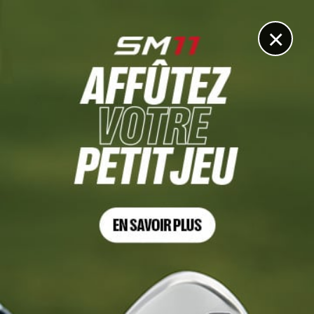
DIGITAL
LE MÉDIA
DU GOLF
×
LACOSTE LADIES OPEN DE FRANCE
Nastasia Nadaud : « Ma première à Deauville en tant
que professionnelle »
27 SEPTEMBRE 2023