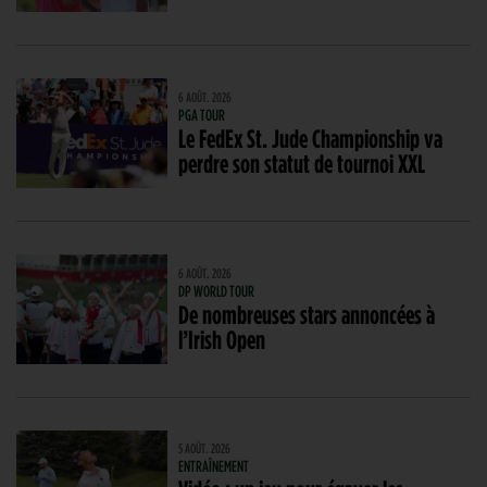
6 AOÛT. 2026
PGA TOUR
Le FedEx St. Jude Championship va
perdre son statut de tournoi XXL
6 AOÛT. 2026
DP WORLD TOUR
De nombreuses stars annoncées à
l’Irish Open
5 AOÛT. 2026
ENTRAÎNEMENT