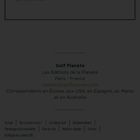
Golf Planète
Les Éditions de la Planète
Paris - France
contact@golfplanete.com
Correspondants en Écosse, aux USA, en Espagne, au Maroc
et en Australie.
Accueil
Qui sommes-nous ?
Les Hebdo Golf
Désabonnement
Parrainage de la newsletter
Plan du site
Mentions légales
Contact
Politique de cookies (UE)