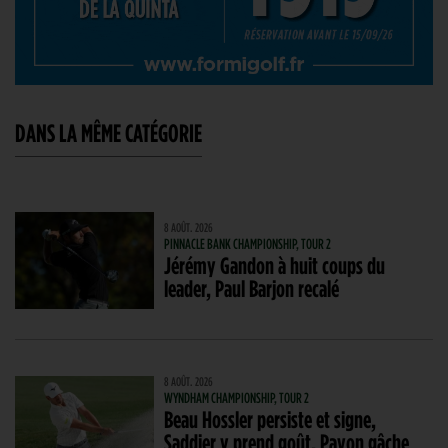
DANS LA MÊME CATÉGORIE
8 AOÛT. 2026
PINNACLE BANK CHAMPIONSHIP, TOUR 2
Jérémy Gandon à huit coups du
leader, Paul Barjon recalé
8 AOÛT. 2026
WYNDHAM CHAMPIONSHIP, TOUR 2
Beau Hossler persiste et signe,
Saddier y prend goût, Pavon gâche