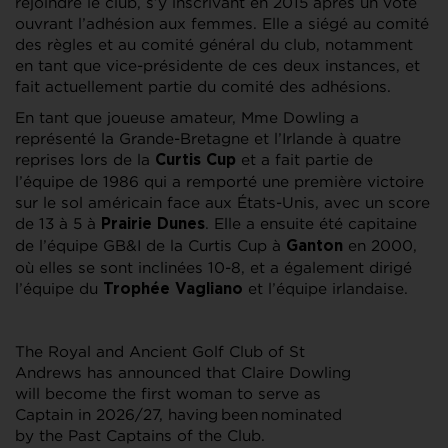
rejoindre le club, s’y inscrivant en 2015 après un vote
ouvrant l’adhésion aux femmes. Elle a siégé au comité
des règles et au comité général du club, notamment
en tant que vice-présidente de ces deux instances, et
fait actuellement partie du comité des adhésions.
En tant que joueuse amateur, Mme Dowling a
représenté la Grande-Bretagne et l’Irlande à quatre
reprises lors de la
et a fait partie de
Curtis Cup
l’équipe de 1986 qui a remporté une première victoire
sur le sol américain face aux États-Unis, avec un score
de 13 à 5 à
. Elle a ensuite été capitaine
Prairie Dunes
de l’équipe GB&I de la Curtis Cup à
en 2000,
Ganton
où elles se sont inclinées 10-8, et a également dirigé
l’équipe du
et l’équipe irlandaise.
Trophée Vagliano
The Royal and Ancient Golf Club of St
Andrews has announced that Claire Dowling
will become the first woman to serve as
Captain in 2026/27, having been nominated
by the Past Captains of the Club.