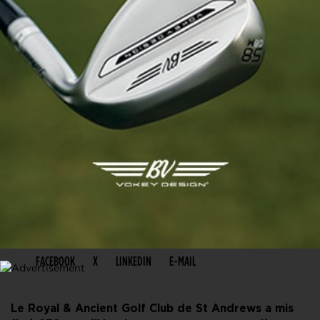
PARTAGER CET ARTICLE
FACEBOOK
X
LINKEDIN
E-MAIL
Le Royal & Ancient Golf Club de St Andrews a mis