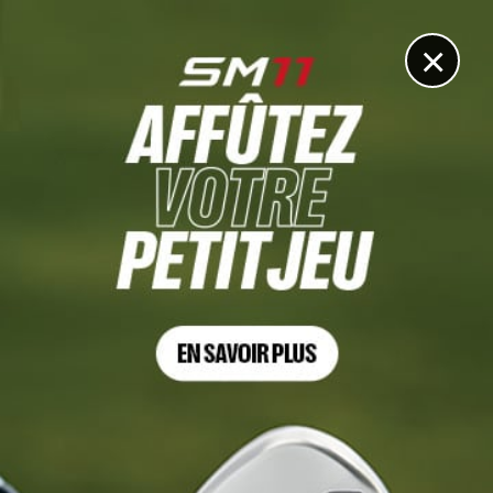
DIGITAL
LE MÉDIA
DU GOLF
×
ROYAL & ANCIENT
Première historique à St Andrews, une femme
nommée capitaine du R&A Golf Club
7 MAI 2026