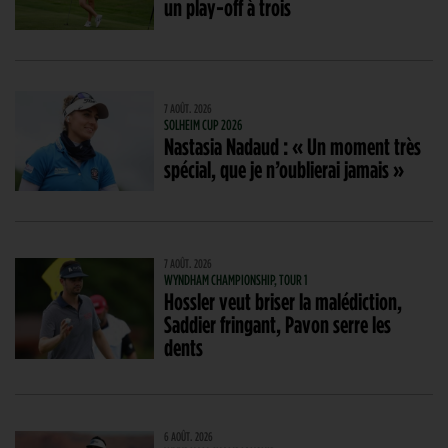
un play-off à trois
7 AOÛT. 2026
SOLHEIM CUP 2026
Nastasia Nadaud : « Un moment très
spécial, que je n’oublierai jamais »
7 AOÛT. 2026
WYNDHAM CHAMPIONSHIP, TOUR 1
Hossler veut briser la malédiction,
Saddier fringant, Pavon serre les
dents
6 AOÛT. 2026