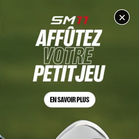
DIGITAL
LE MÉDIA
DU GOLF
×