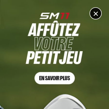
DIGITAL
LE MÉDIA
DU GOLF
×
DÉCOUVRIR >