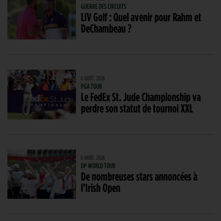
GUERRE DES CIRCUITS
LIV Golf : Quel avenir pour Rahm et
DeChambeau ?
6 AOÛT. 2026
PGA TOUR
Le FedEx St. Jude Championship va
perdre son statut de tournoi XXL
6 AOÛT. 2026
DP WORLD TOUR
De nombreuses stars annoncées à
l’Irish Open