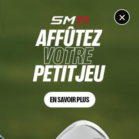
DIGITAL
LE MÉDIA
DU GOLF
×
BLESSURE
Tiger Woods prend un risque d’aggraver sa blessure en
jouant avec son fils le PNC mais assume
17 DÉCEMBRE 2022