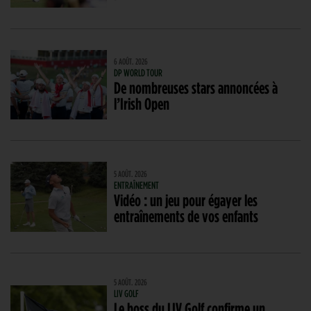
6 AOÛT. 2026
DP WORLD TOUR
De nombreuses stars annoncées à
l’Irish Open
5 AOÛT. 2026
ENTRAÎNEMENT
Vidéo : un jeu pour égayer les
entraînements de vos enfants
5 AOÛT. 2026
LIV GOLF
Le boss du LIV Golf confirme un