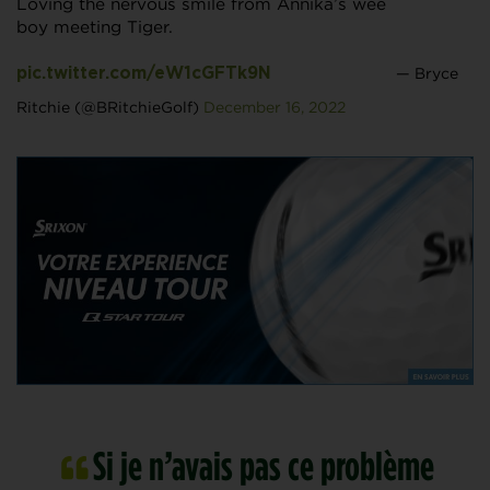
Loving the nervous smile from Annika’s wee
boy meeting Tiger.
— Bryce
pic.twitter.com/eW1cGFTk9N
Ritchie (@BRitchieGolf)
December 16, 2022
Si je n’avais pas ce problème