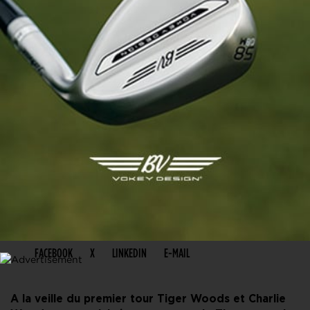
PARTAGER CET ARTICLE
FACEBOOK
X
LINKEDIN
E-MAIL
A la veille du premier tour Tiger Woods et Charlie