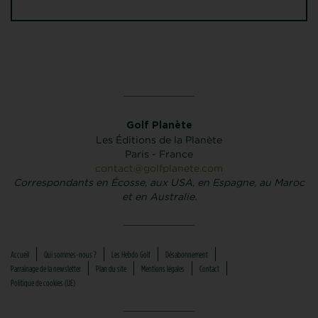
Golf Planète
Les Éditions de la Planète
Paris - France
contact@golfplanete.com
Correspondants en Écosse, aux USA, en Espagne, au Maroc
et en Australie.
Accueil
Qui sommes-nous ?
Les Hebdo Golf
Désabonnement
Parrainage de la newsletter
Plan du site
Mentions légales
Contact
Politique de cookies (UE)