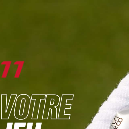
DIGITAL
LE MÉDIA
DU GOLF
L
JOUER & PROGRESSER
PARCOURS & DESTINATIONS
BIBLI