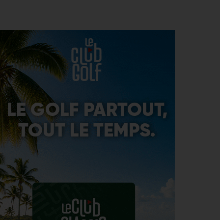
prochaine Ryder Cup ?
GOLF EN FRANCE > LIEU UNIQUE
4
L’Évian Resort Golf Club Academy célèbre 20 ans
AOÛT
d’excellence, d’innovation et de transmission
PGA TOUR > ENJEUX
4
Fin de saison du PGA Tour : Mode d’emploi
AOÛT
SAVOIR VIVRE > LA COMPLAINTE DU GOLFEUR
4
Etiquette : ne cherchez pas d’excuse, tout le monde
AOÛT
s’en fiche !
SOLHEIM CUP 2026 > CHOIX
4
Solheim Cup 2026 : ces cinq joueuses qui restent à
AOÛT
quai malgré leur candidature
SOLHEIM CUP 2026 > QUALIFIÉES !
4
Angel Yin et Jennifer Kupcho rejoignent Nelly
AOÛT
Korda dans la liste des qualifiées pour la Solheim
Cup 2026
PGA TOUR > PÉPITE
4
Qui est Tommy Morrison, la nouvelle pépite qui
AOÛT
s’apprête à débarquer sur le PGA Tour ?
WYNDHAM CHAMPIONSHIP > FEDEXCUP
4