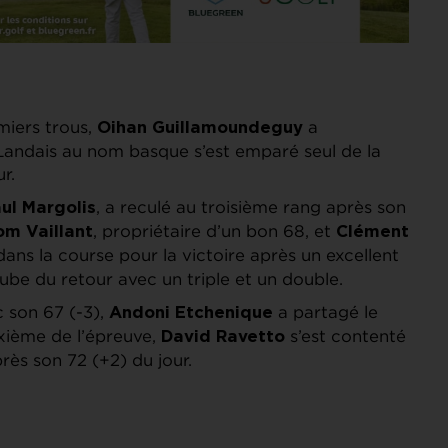
emiers trous,
a
Oihan Guillamoundeguy
 Landais au nom basque s’est emparé seul de la
r.
, a reculé au troisième rang après son
ul Margolis
, propriétaire d’un bon 68, et
om Vaillant
Clément
dans la course pour la victoire après un excellent
’aube du retour avec un triple et un double.
c son 67 (-3),
a partagé le
Andoni Etchenique
uxième de l’épreuve,
s’est contenté
David Ravetto
rès son 72 (+2) du jour.