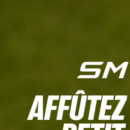
L'HEBDO
CALCULETTE WHS
JEU CONCOURS
À LA UNE
LIVE SCORING
TOUTE L'INFO
MATÉRIE