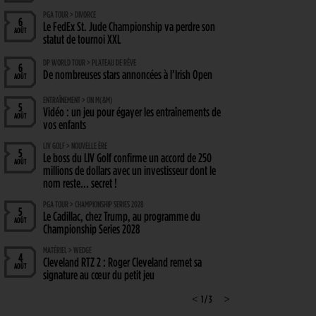
PGA TOUR > DIVORCE
6
Le FedEx St. Jude Championship va perdre son
AOÛT
statut de tournoi XXL
DP WORLD TOUR > PLATEAU DE RÊVE
6
De nombreuses stars annoncées à l’Irish Open
AOÛT
ENTRAÎNEMENT > ON M(&M)
5
Vidéo : un jeu pour égayer les entraînements de
AOÛT
vos enfants
LIV GOLF > NOUVELLE ÈRE
5
Le boss du LIV Golf confirme un accord de 250
AOÛT
millions de dollars avec un investisseur dont le
nom reste… secret !
PGA TOUR > CHAMPIONSHIP SERIES 2028
5
Le Cadillac, chez Trump, au programme du
AOÛT
Championship Series 2028
MATÉRIEL > WEDGE
4
Cleveland RTZ 2 : Roger Cleveland remet sa
AOÛT
signature au cœur du petit jeu
RYDER CUP 2027 > MODE D'EMPLOI
<
1 / 3
>
4
Team Europe : Comment se qualifier pour la
AOÛT