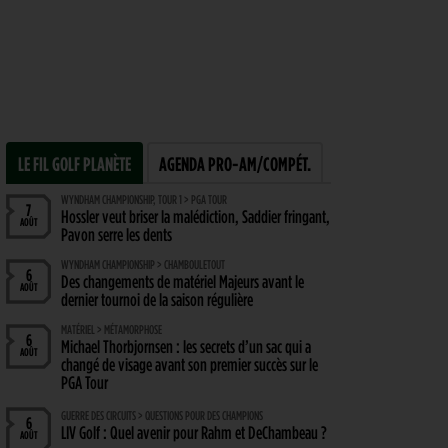
LE FIL GOLF PLANÈTE
AGENDA PRO-AM/COMPÉT.
WYNDHAM CHAMPIONSHIP, TOUR 1 > PGA TOUR
7
Hossler veut briser la malédiction, Saddier fringant,
AOÛT
Pavon serre les dents
WYNDHAM CHAMPIONSHIP > CHAMBOULETOUT
6
Des changements de matériel Majeurs avant le
AOÛT
dernier tournoi de la saison régulière
MATÉRIEL > MÉTAMORPHOSE
6
Michael Thorbjornsen : les secrets d’un sac qui a
AOÛT
changé de visage avant son premier succès sur le
PGA Tour
GUERRE DES CIRCUITS > QUESTIONS POUR DES CHAMPIONS
6
LIV Golf : Quel avenir pour Rahm et DeChambeau ?
AOÛT