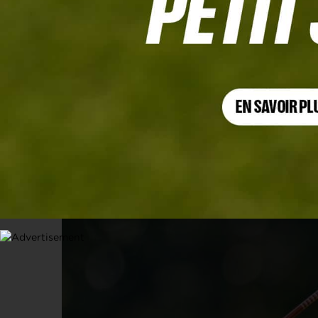
CARTES EUROPÉENNES, PQ3, TOUR 4
Un joueur sacrifie un club pour franc
12 NOVEMBRE 2024