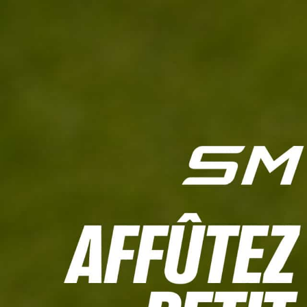
L'HEBDO
CALCULETTE WHS
JEU CONCOURS
À LA UNE
LIVE SCORING
TOUTE L'INFO
MATÉRIE