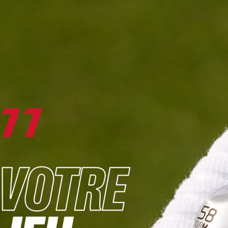
DIGITAL
LE MÉDIA
DU GOLF
L
JOUER & PROGRESSER
PARCOURS & DESTINATIONS
BIBLI