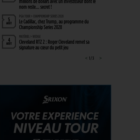
millions de dollars avec un investisseur dont le
nom reste… secret !
PGA TOUR > CHAMPIONSHIP SERIES 2028
5
Le Cadillac, chez Trump, au programme du
AOÛT
Championship Series 2028
MATÉRIEL > WEDGE
4
Cleveland RTZ 2 : Roger Cleveland remet sa
AOÛT
signature au cœur du petit jeu
RYDER CUP 2027 > MODE D'EMPLOI
<
1 / 3
>
4
Team Europe : Comment se qualifier pour la
AOÛT
prochaine Ryder Cup ?
GOLF EN FRANCE > LIEU UNIQUE
4
L’Évian Resort Golf Club Academy célèbre 20 ans
AOÛT
d’excellence, d’innovation et de transmission
PGA TOUR > ENJEUX
4
Fin de saison du PGA Tour : Mode d’emploi
AOÛT
SAVOIR VIVRE > LA COMPLAINTE DU GOLFEUR
4
Etiquette : ne cherchez pas d’excuse, tout le monde
AOÛT
s’en fiche !
SOLHEIM CUP 2026 > CHOIX
4