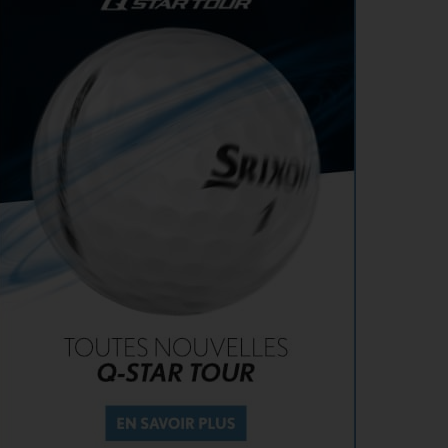
Solheim Cup 2026 : ces cinq joueuses qui restent à
AOÛT
quai malgré leur candidature
SOLHEIM CUP 2026 > QUALIFIÉES !
4
Angel Yin et Jennifer Kupcho rejoignent Nelly
AOÛT
Korda dans la liste des qualifiées pour la Solheim
Cup 2026
PGA TOUR > PÉPITE
4
Qui est Tommy Morrison, la nouvelle pépite qui
AOÛT
s’apprête à débarquer sur le PGA Tour ?
WYNDHAM CHAMPIONSHIP > FEDEXCUP
4
FedExCup : Bradley, Day, Koepka, Finau… Pavon
AOÛT
et Saddier jouent gros au Wyndham Championship
WYNDHAM CHAMPIONSHIP > PGA TOUR
4
Patrick Cantlay et Michael Thorbjornsen renoncent
AOÛT
au Wyndham Championship
SOLHEIM CUP 2026 > TOUCHE FRANÇAISE
3
Deux Françaises dans l’équipe européenne de
AOÛT
Solheim Cup
MATÉRIEL > BALLES
3
Pourquoi voir la vie en jaune sur les parcours ?
AOÛT