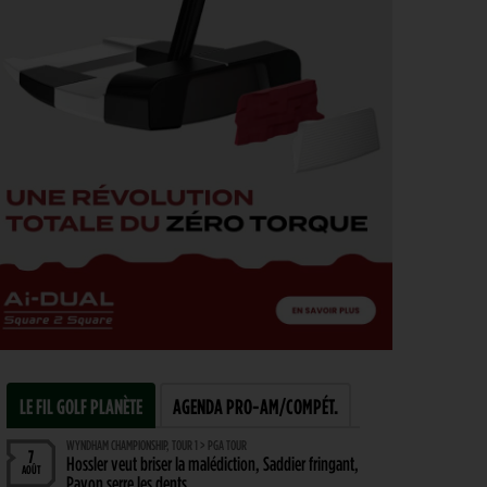
LE FIL GOLF PLANÈTE
AGENDA PRO-AM/COMPÉT.
WYNDHAM CHAMPIONSHIP, TOUR 1 > PGA TOUR
7
Hossler veut briser la malédiction, Saddier fringant,
AOÛT
Pavon serre les dents