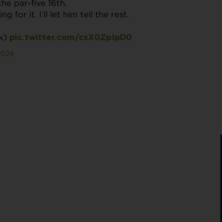
the par-five 16th.
for it. I’ll let him tell the rest.
rk)
pic.twitter.com/csX0ZpIpD0
2024