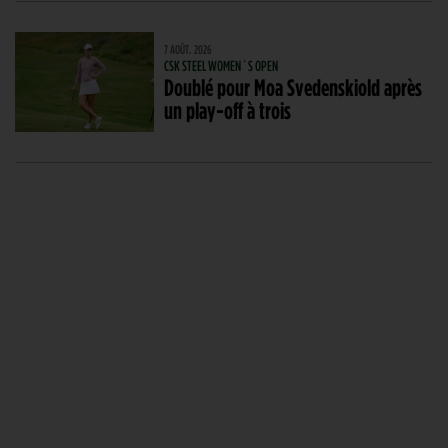
7 AOÛT. 2026
CSK STEEL WOMEN´S OPEN
Doublé pour Moa Svedenskiold après
un play-off à trois