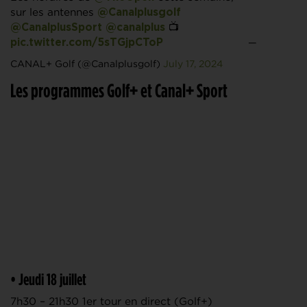
sur les antennes
@Canalplusgolf
📺
@CanalplusSport
@canalplus
—
pic.twitter.com/5sTGjpCToP
CANAL+ Golf (@Canalplusgolf)
July 17, 2024
Les programmes Golf+ et
Canal+ Sport
• Jeudi 18 juillet
7h30 – 21h30 1er tour en direct (Golf+)