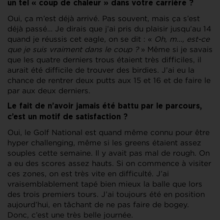
un tel « coup de chaleur » dans votre carrière ?
Oui, ça m’est déjà arrivé. Pas souvent, mais ça s’est
déjà passé… Je dirais que j’ai pris du plaisir jusqu’au 14
quand je réussis cet eagle, on se dit : «
Oh, m…, est-ce
que je suis vraiment dans le coup ?
» Même si je savais
que les quatre derniers trous étaient très difficiles, il
aurait été difficile de trouver des birdies. J’ai eu la
chance de rentrer deux putts aux 15 et 16 et de faire le
par aux deux derniers.
Le fait de n’avoir jamais été battu par le parcours,
c’est un motif de satisfaction ?
Oui, le Golf National est quand même connu pour être
hyper challenging, même si les greens étaient assez
souples cette semaine. Il y avait pas mal de rough. On
a eu des scores assez hauts. Si on commence à visiter
ces zones, on est très vite en difficulté. J’ai
vraisemblablement tapé bien mieux la balle que lors
des trois premiers tours. J’ai toujours été en position
aujourd’hui, en tâchant de ne pas faire de bogey.
Donc, c’est une très belle journée.