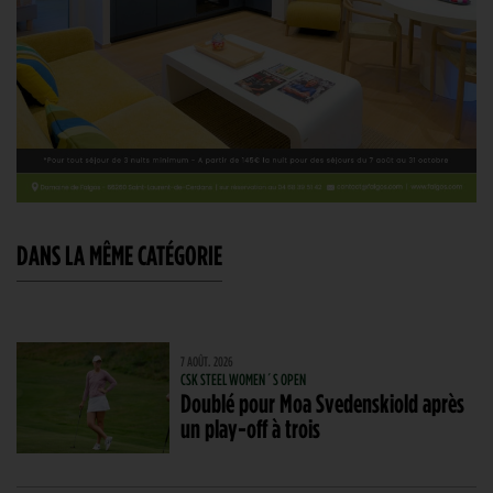
DANS LA MÊME CATÉGORIE
7 AOÛT. 2026
CSK STEEL WOMEN´S OPEN
Doublé pour Moa Svedenskiold après
un play-off à trois