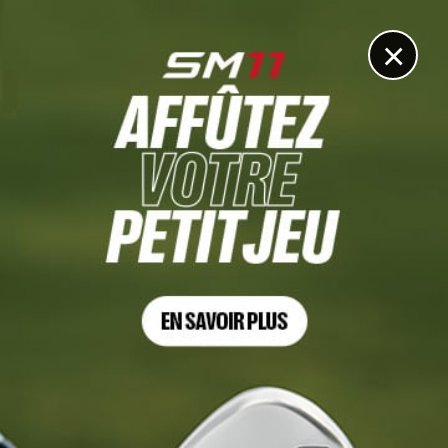
DIGITAL
LE MÉDIA
DU GOLF
×
JEUX OLYMPIQUES 2024, TOUR 4
Victor Perez : « Après l’eagle au 14, je me suis
demandé si j’étais dans le coup… »
4 AOÛT 2024